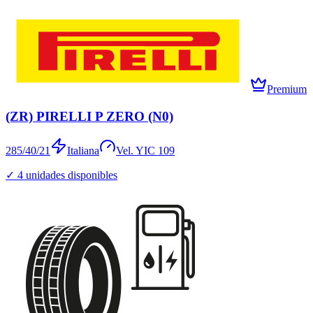
Premium
(ZR) PIRELLI P ZERO (N0)
285/40/21
Italiana
Vel.
Y
IC
109
✓
4
unidades disponibles