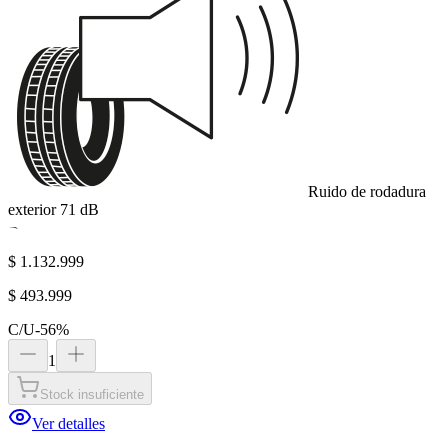
Ruido de rodadura
exterior
71
dB
B
$ 1.132.999
$ 493.999
C/U
-
56
%
1
Stock insuficiente
Ver detalles