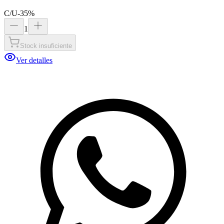
C/U
-
35
%
1
Stock insuficiente
Ver detalles