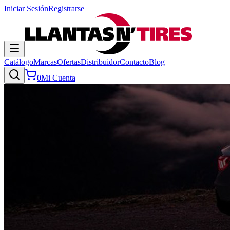
Iniciar Sesión
Registrarse
Catálogo
Marcas
Ofertas
Distribuidor
Contacto
Blog
0
Mi Cuenta