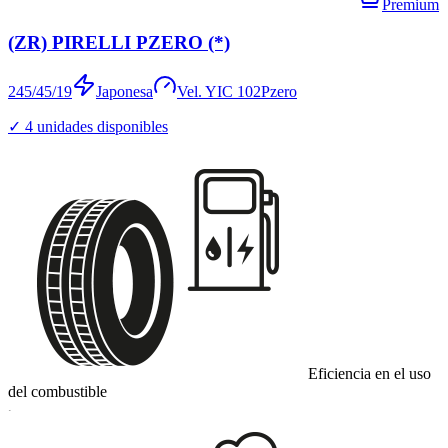
Premium
(ZR) PIRELLI PZERO (*)
245/45/19
Japonesa
Vel.
Y
IC
102
Pzero
✓
4
unidades disponibles
Eficiencia en el uso
del combustible
C