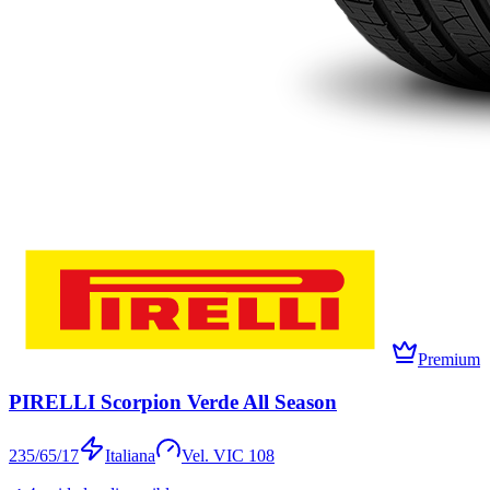
Premium
PIRELLI Scorpion Verde All Season
235/65/17
Italiana
Vel.
V
IC
108