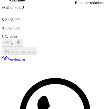
Ruido de rodadura
exterior
70
dB
B
$ 2.185.999
$ 1.420.899
C/U
-
35
%
1
Stock insuficiente
Ver detalles