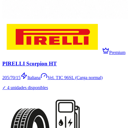
Premium
PIRELLI Scorpion HT
205/70/15
Italiana
Vel.
T
IC
96
SL (Carga normal)
✓
4
unidades disponibles