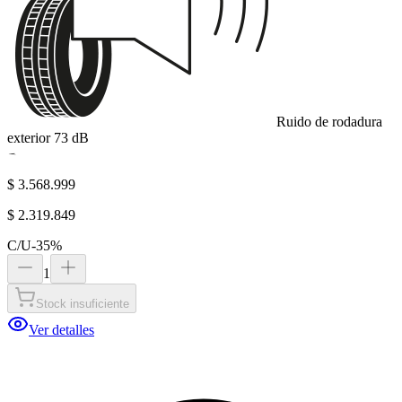
Ruido de rodadura
exterior
73
dB
B
$ 3.568.999
$ 2.319.849
C/U
-
35
%
1
Stock insuficiente
Ver detalles