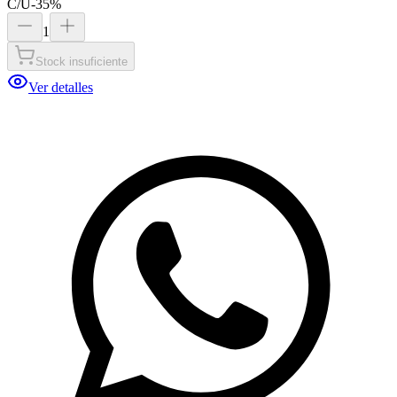
C/U
-
35
%
1
Stock insuficiente
Ver detalles