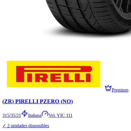
Premium
(ZR) PIRELLI PZERO (NO)
315/35/21
Italiana
Vel.
Y
IC
111
✓
2
unidades disponibles