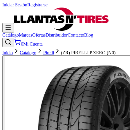
Iniciar Sesión
Registrarse
Catálogo
Marcas
Ofertas
Distribuidor
Contacto
Blog
0
Mi Cuenta
Inicio
Catálogo
Pirelli
(ZR) PIRELLI P ZERO (N0)