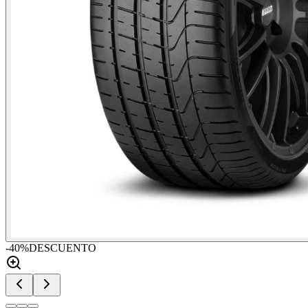
-
40
%
DESCUENTO