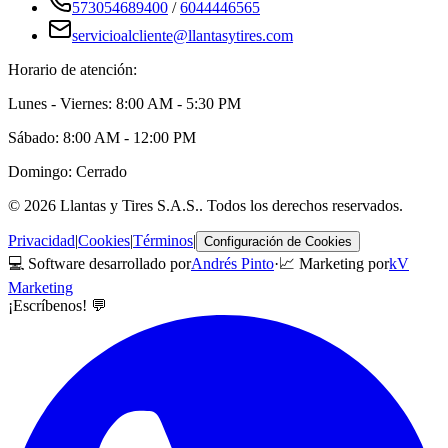
573054689400
/
6044446565
servicioalcliente@llantasytires.com
Horario de atención:
Lunes - Viernes: 8:00 AM - 5:30 PM
Sábado: 8:00 AM - 12:00 PM
Domingo: Cerrado
©
2026
Llantas y Tires S.A.S.
. Todos los derechos reservados.
Privacidad
|
Cookies
|
Términos
|
Configuración de Cookies
💻 Software desarrollado por
Andrés Pinto
·
📈 Marketing por
kV
Marketing
¡Escríbenos! 💬