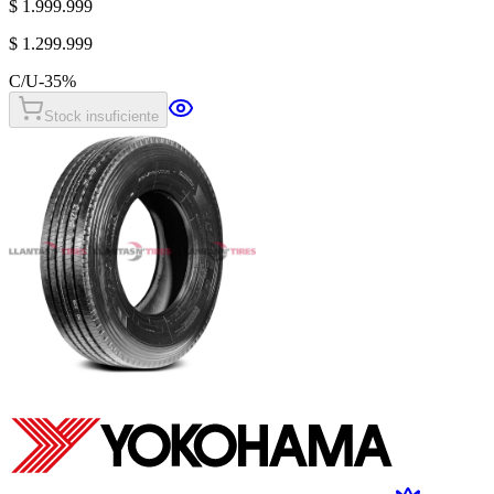
$ 1.999.999
$ 1.299.999
C/U
-
35
%
Stock insuficiente