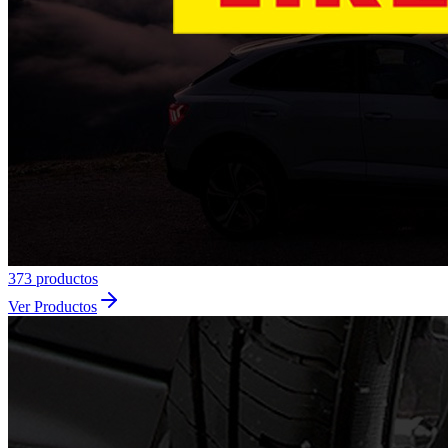
373
producto
s
Ver Productos