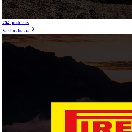
764
producto
s
Ver Productos