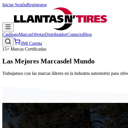
Iniciar Sesión
Registrarse
Catálogo
Marcas
Ofertas
Distribuidor
Contacto
Blog
0
Mi Cuenta
15+ Marcas Certificadas
Las Mejores Marcas
del Mundo
Trabajamos con las marcas líderes en la industria automotriz para ofrec