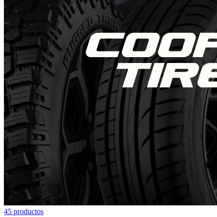
45
producto
s