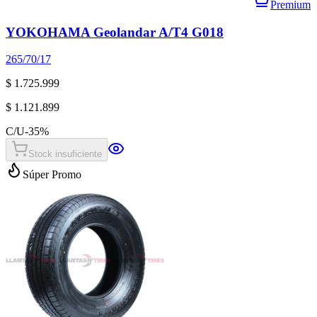
Premium
YOKOHAMA Geolandar A/T4 G018
265/70/17
$ 1.725.999
$ 1.121.899
C/U
-
35
%
Stock insuficiente
Súper Promo