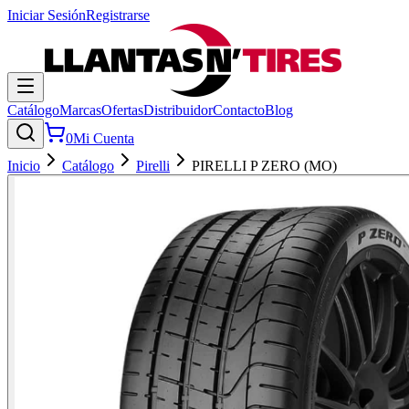
Iniciar Sesión
Registrarse
Catálogo
Marcas
Ofertas
Distribuidor
Contacto
Blog
0
Mi Cuenta
Inicio
Catálogo
Pirelli
PIRELLI P ZERO (MO)