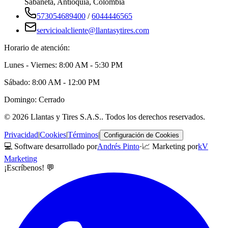
Sabaneta
,
Antioquia
, Colombia
573054689400
/
6044446565
servicioalcliente@llantasytires.com
Horario de atención:
Lunes - Viernes: 8:00 AM - 5:30 PM
Sábado: 8:00 AM - 12:00 PM
Domingo: Cerrado
©
2026
Llantas y Tires S.A.S.
. Todos los derechos reservados.
Privacidad
|
Cookies
|
Términos
|
Configuración de Cookies
💻 Software desarrollado por
Andrés Pinto
·
📈 Marketing por
kV
Marketing
¡Escríbenos! 💬