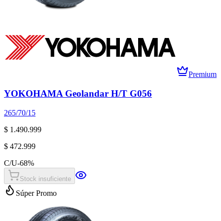
Premium
YOKOHAMA Geolandar H/T G056
265/70/15
$ 1.490.999
$ 472.999
C/U
-
68
%
Stock insuficiente
Súper Promo