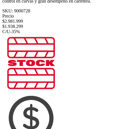
control en curvas y gran desempeño en carretera.
SKU:
9000728
Precio
$
2.981.999
$
1.938.299
C/U
-
35
%