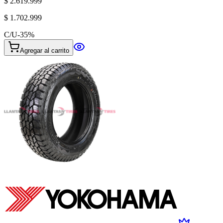
$ 2.619.999
$ 1.702.999
C/U
-
35
%
Agregar al carrito