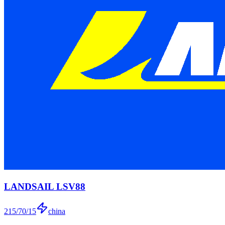
LANDSAIL LSV88
215/70/15
china