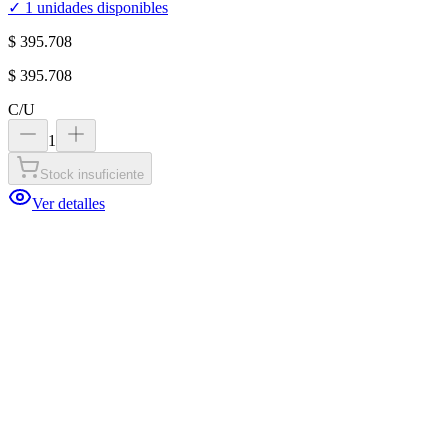
✓
1
unidades disponibles
$ 395.708
$ 395.708
C/U
1
Stock insuficiente
Ver detalles