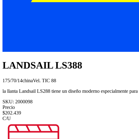
LANDSAIL LS388
175/70/14
china
Vel.
T
IC
88
la llanta Landsail LS288 tiene un diseño moderno especialmente para
SKU:
2000098
Precio
$
202.439
C/U