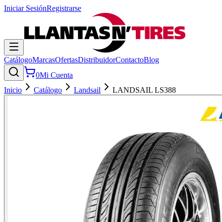
Iniciar Sesión
Registrarse
Catálogo
Marcas
Ofertas
Distribuidor
Contacto
Blog
0
Mi Cuenta
Inicio
Catálogo
Landsail
LANDSAIL LS388