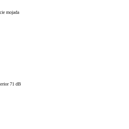
icie mojada
erior
71
dB