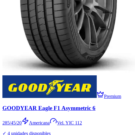
Premium
GOODYEAR Eagle F1 Asymmetric 6
285/45/20
Americana
Vel.
Y
IC
112
✓
4
unidades disponibles