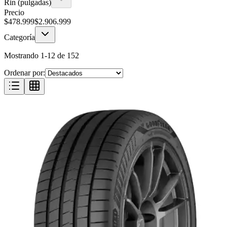
Rin (pulgadas)
Precio
$
478.999
$
2.906.999
Categoría
Mostrando
1
-
12
de
152
Ordenar por: