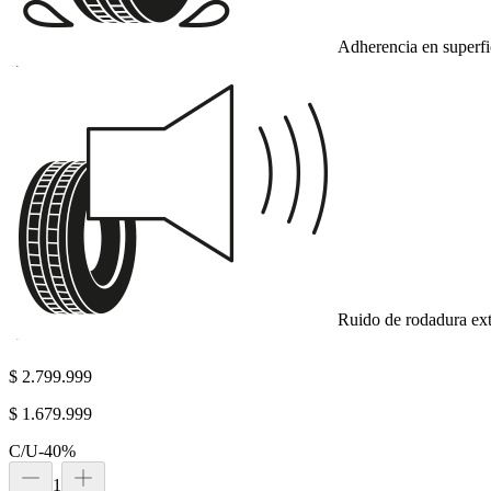
Adherencia en superf
A
Ruido de rodadura ext
A
$ 2.799.999
$ 1.679.999
C/U
-
40
%
1