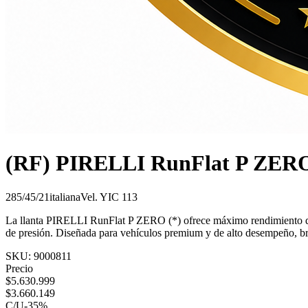
(RF) PIRELLI RunFlat P ZERO
285/45/21
italiana
Vel.
Y
IC
113
La llanta PIRELLI RunFlat P ZERO (*) ofrece máximo rendimiento depo
de presión. Diseñada para vehículos premium y de alto desempeño, brin
SKU:
9000811
Precio
$
5.630.999
$
3.660.149
C/U
-
35
%