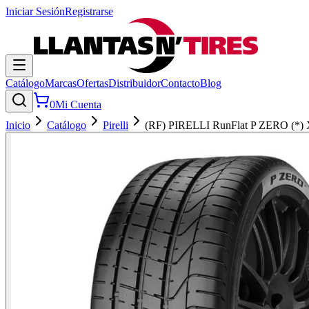
Iniciar Sesión
Registrarse
Catálogo
Marcas
Ofertas
Distribuidor
Contacto
Blog
0
Mi Cuenta
Inicio
Catálogo
Pirelli
(RF) PIRELLI RunFlat P ZERO (*)