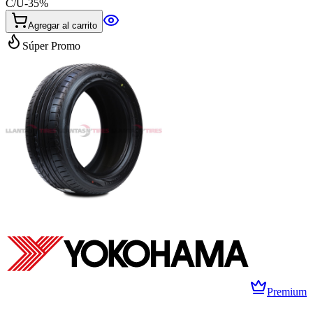
C/U
-
35
%
Agregar al carrito
Súper Promo
Premium