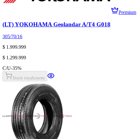
Premium
(LT) YOKOHAMA Geolandar A/T4 G018
305/70/16
$ 1.999.999
$ 1.299.999
C/U
-
35
%
Stock insuficiente