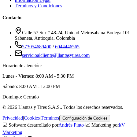
Información Legal
Términos y Condiciones
Contacto
Calle 57 Sur # 48-24, Unidad Metrosabana Bodega 101
Sabaneta
,
Antioquia
, Colombia
573054689400
/
6044446565
servicioalcliente@llantasytires.com
Horario de atención:
Lunes - Viernes: 8:00 AM - 5:30 PM
Sábado: 8:00 AM - 12:00 PM
Domingo: Cerrado
©
2026
Llantas y Tires S.A.S.
. Todos los derechos reservados.
Privacidad
|
Cookies
|
Términos
|
Configuración de Cookies
💻 Software desarrollado por
Andrés Pinto
·
📈 Marketing por
kV
Marketing