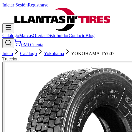
Iniciar Sesión
Registrarse
Catálogo
Marcas
Ofertas
Distribuidor
Contacto
Blog
0
Mi Cuenta
Inicio
Catálogo
Yokohama
YOKOHAMA TY607
Traccion