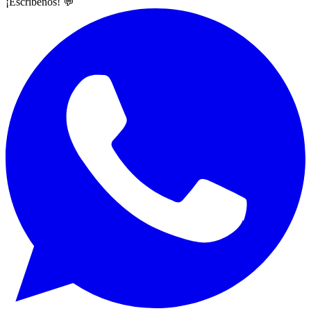
¡Escríbenos! 💬