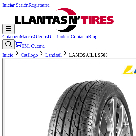
Iniciar Sesión
Registrarse
Catálogo
Marcas
Ofertas
Distribuidor
Contacto
Blog
0
Mi Cuenta
Inicio
Catálogo
Landsail
LANDSAIL LS588