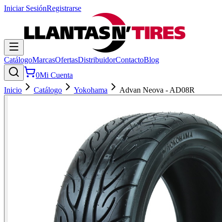
Iniciar Sesión
Registrarse
Catálogo
Marcas
Ofertas
Distribuidor
Contacto
Blog
0
Mi Cuenta
Inicio
Catálogo
Yokohama
Advan Neova - AD08R