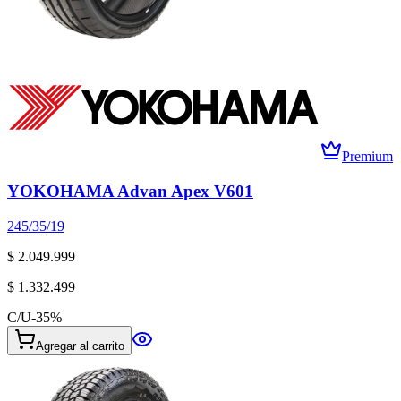
Premium
YOKOHAMA Advan Apex V601
245/35/19
$ 2.049.999
$ 1.332.499
C/U
-
35
%
Agregar al carrito