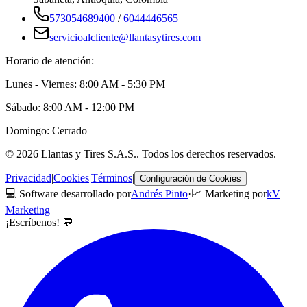
573054689400
/
6044446565
servicioalcliente@llantasytires.com
Horario de atención:
Lunes - Viernes: 8:00 AM - 5:30 PM
Sábado: 8:00 AM - 12:00 PM
Domingo: Cerrado
©
2026
Llantas y Tires S.A.S.
. Todos los derechos reservados.
Privacidad
|
Cookies
|
Términos
|
Configuración de Cookies
💻 Software desarrollado por
Andrés Pinto
·
📈 Marketing por
kV
Marketing
¡Escríbenos! 💬