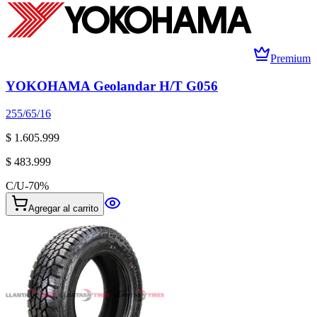
Premium
YOKOHAMA Geolandar H/T G056
255/65/16
$ 1.605.999
$ 483.999
C/U
-
70
%
Agregar al carrito