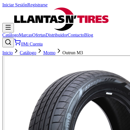
Iniciar Sesión
Registrarse
Catálogo
Marcas
Ofertas
Distribuidor
Contacto
Blog
0
Mi Cuenta
Inicio
Catálogo
Momo
Outrun M3