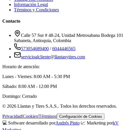
Información Legal
Términos y Condiciones
Contacto
Calle 57 Sur # 48-24, Unidad Metrosabana Bodega 101
Sabaneta
,
Antioquia
, Colombia
573054689400
/
6044446565
servicioalcliente@llantasytires.com
Horario de atención:
Lunes - Viernes: 8:00 AM - 5:30 PM
Sábado: 8:00 AM - 12:00 PM
Domingo: Cerrado
©
2026
Llantas y Tires S.A.S.
. Todos los derechos reservados.
Privacidad
|
Cookies
|
Términos
|
Configuración de Cookies
💻 Software desarrollado por
Andrés Pinto
·
📈 Marketing por
kV
Marketing