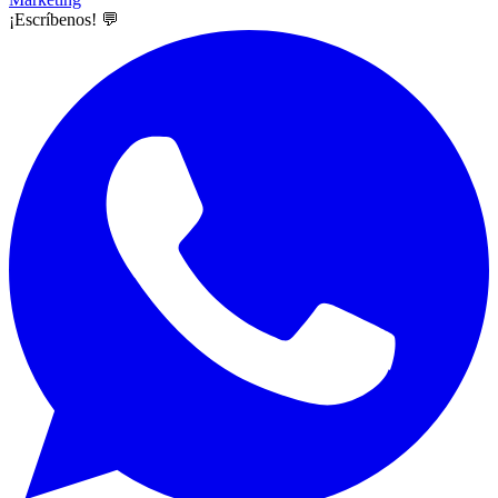
¡Escríbenos! 💬