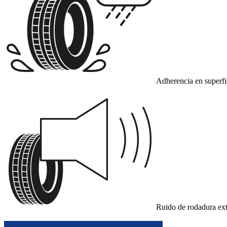
Adherencia en superf
A
Ruido de rodadura ext
B