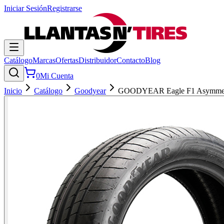
Iniciar Sesión
Registrarse
Catálogo
Marcas
Ofertas
Distribuidor
Contacto
Blog
0
Mi Cuenta
Inicio
Catálogo
Goodyear
GOODYEAR Eagle F1 Asymmet