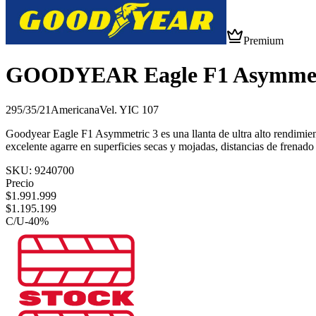
Premium
GOODYEAR Eagle F1 Asymmet
295/35/21
Americana
Vel.
Y
IC
107
Goodyear Eagle F1 Asymmetric 3 es una llanta de ultra alto rendimien
excelente agarre en superficies secas y mojadas, distancias de frenado 
SKU:
9240700
Precio
$
1.991.999
$
1.195.199
C/U
-
40
%