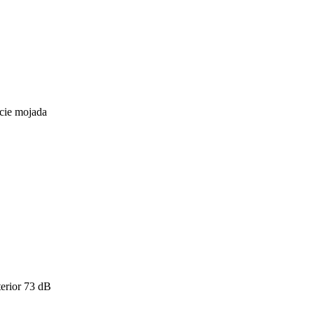
icie mojada
erior
73
dB