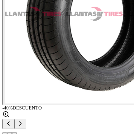
-
40
%
DESCUENTO