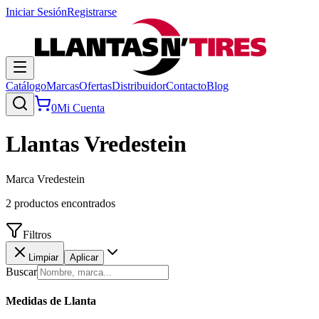
Iniciar Sesión
Registrarse
Catálogo
Marcas
Ofertas
Distribuidor
Contacto
Blog
0
Mi Cuenta
Llantas
Vredestein
Marca Vredestein
2
productos encontrados
Filtros
Limpiar
Aplicar
Buscar
Medidas de Llanta