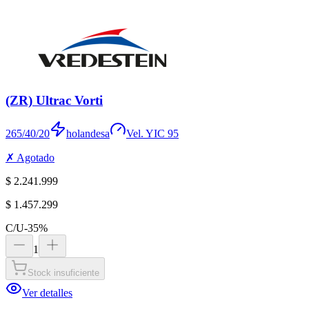
(ZR) Ultrac Vorti
265/40/20
holandesa
Vel.
Y
IC
95
✗ Agotado
$ 2.241.999
$ 1.457.299
C/U
-
35
%
1
Stock insuficiente
Ver detalles