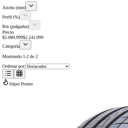
Ancho (mm)
Perfil (%)
Rin (pulgadas)
Precio
$
2.080.999
$
2.241.999
Categoría
Mostrando
1
-
2
de
2
Ordenar por:
Súper Promo