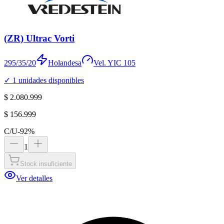
(ZR) Ultrac Vorti
295/35/20
Holandesa
Vel.
Y
IC
105
✓
1
unidades disponibles
$ 2.080.999
$ 156.999
C/U
-
92
%
1
Stock insuficiente
Ver detalles