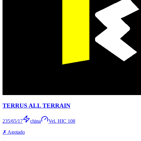
TERRUS ALL TERRAIN
235/65/17
china
Vel.
H
IC
108
✗ Agotado