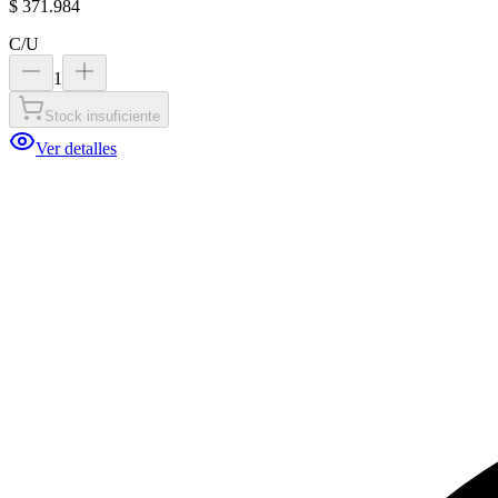
$ 371.984
C/U
1
Stock insuficiente
Ver detalles