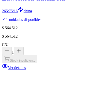
265/75/16
china
✓
1
unidades disponibles
$ 564.512
$ 564.512
C/U
1
Stock insuficiente
Ver detalles