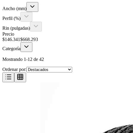
Ancho (mm)
Perfil (%)
Rin (pulgadas)
Precio
$
146.341
$
668.293
Categoría
Mostrando
1
-
12
de
42
Ordenar por: