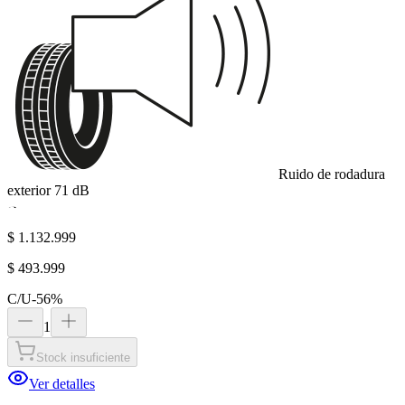
Ruido de rodadura
exterior
71
dB
B
$ 1.132.999
$ 493.999
C/U
-
56
%
1
Stock insuficiente
Ver detalles