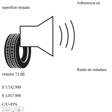
Adherencia en
superficie mojada
A
Ruido de rodadura
exterior
72
dB
A
$ 5.532.999
$ 3.057.999
C/U
-
45
%
1