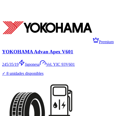
Premium
YOKOHAMA Advan Apex V601
245/35/19
Japonesa
Vel.
Y
IC
93
V601
✓
8
unidades disponibles