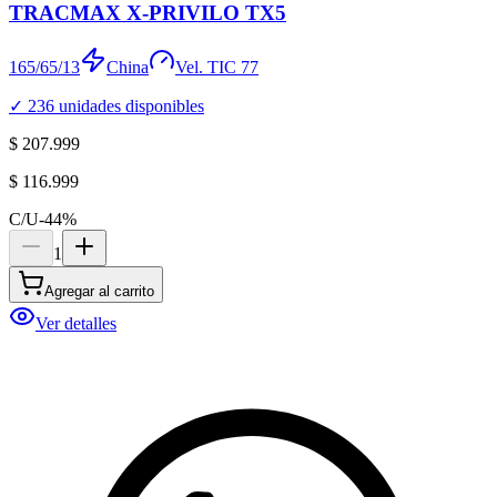
TRACMAX X-PRIVILO TX5
165/65/13
China
Vel.
T
IC
77
✓
236
unidades disponibles
$ 207.999
$ 116.999
C/U
-
44
%
1
Agregar al carrito
Ver detalles