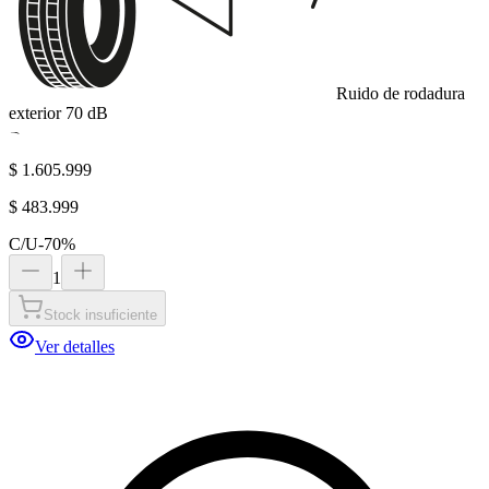
Ruido de rodadura
exterior
70
dB
B
$ 1.605.999
$ 483.999
C/U
-
70
%
1
Stock insuficiente
Ver detalles