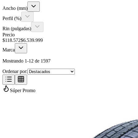
Ancho (mm)
Perfil (%)
Rin (pulgadas)
Precio
$
118.572
$
6.539.999
Marca
Mostrando
1
-
12
de
1597
Ordenar por:
Súper Promo