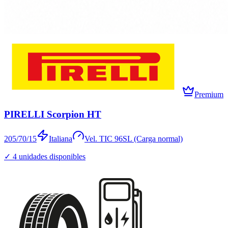
Premium
PIRELLI Scorpion HT
205/70/15
Italiana
Vel.
T
IC
96
SL (Carga normal)
✓
4
unidades disponibles