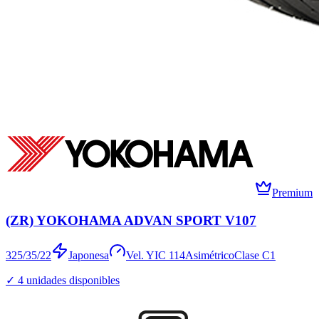
Premium
(ZR) YOKOHAMA ADVAN SPORT V107
325/35/22
Japonesa
Vel.
Y
IC
114
Asimétrico
Clase
C1
✓
4
unidades disponibles