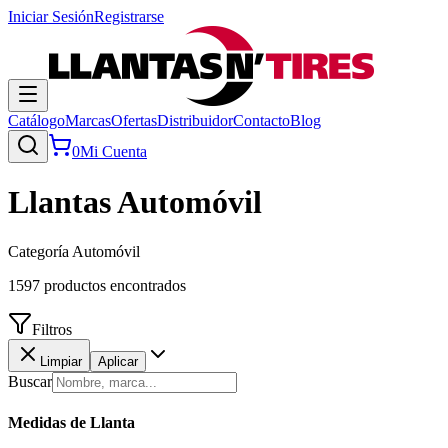
Iniciar Sesión
Registrarse
Catálogo
Marcas
Ofertas
Distribuidor
Contacto
Blog
0
Mi Cuenta
Llantas
Automóvil
Categoría Automóvil
1597
productos encontrados
Filtros
Limpiar
Aplicar
Buscar
Medidas de Llanta