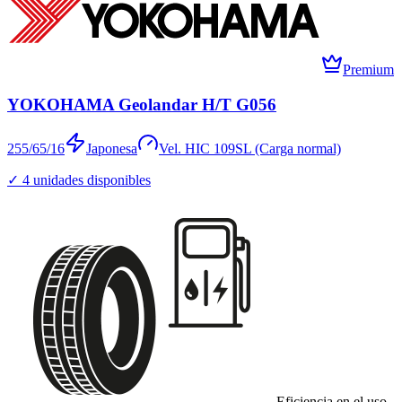
Premium
YOKOHAMA Geolandar H/T G056
255/65/16
Japonesa
Vel.
H
IC
109
SL (Carga normal)
✓
4
unidades disponibles
Eficiencia en el uso