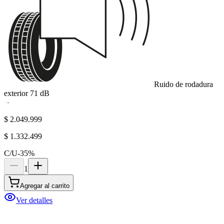
Ruido de rodadura
exterior
71
dB
B
$ 2.049.999
$ 1.332.499
C/U
-
35
%
1
Agregar al carrito
Ver detalles