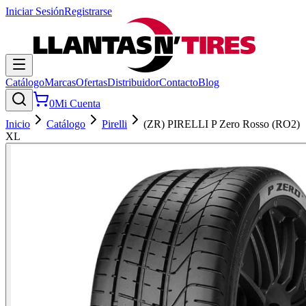
Iniciar Sesión
Registrarse
Catálogo
Marcas
Ofertas
Distribuidor
Contacto
Blog
0
Mi Cuenta
Inicio
Catálogo
Pirelli
(ZR) PIRELLI P Zero Rosso (RO2)
XL