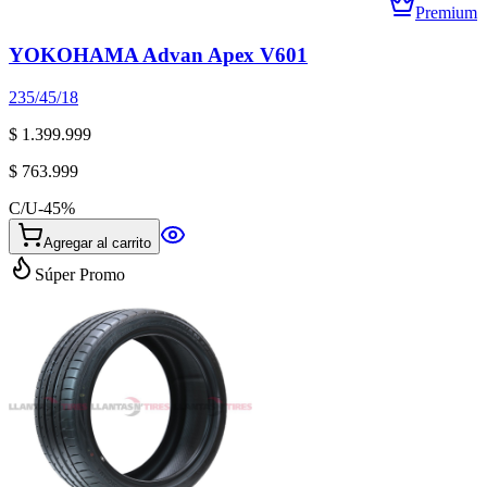
Premium
YOKOHAMA Advan Apex V601
235/45/18
$ 1.399.999
$ 763.999
C/U
-
45
%
Agregar al carrito
Súper Promo