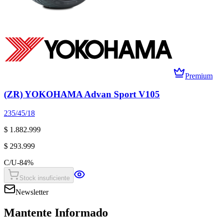
Premium
(ZR) YOKOHAMA Advan Sport V105
235/45/18
$ 1.882.999
$ 293.999
C/U
-
84
%
Stock insuficiente
Newsletter
Mantente Informado