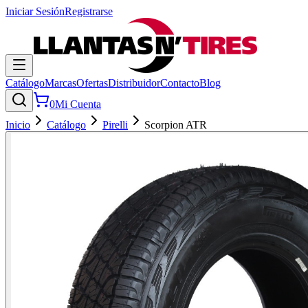
Iniciar Sesión
Registrarse
Catálogo
Marcas
Ofertas
Distribuidor
Contacto
Blog
0
Mi Cuenta
Inicio
Catálogo
Pirelli
Scorpion ATR