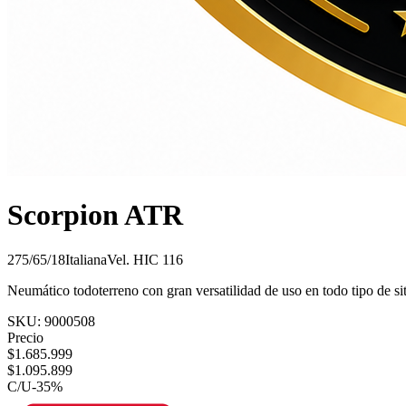
Scorpion ATR
275/65/18
Italiana
Vel.
H
IC
116
Neumático todoterreno con gran versatilidad de uso en todo tipo de si
SKU:
9000508
Precio
$
1.685.999
$
1.095.899
C/U
-
35
%