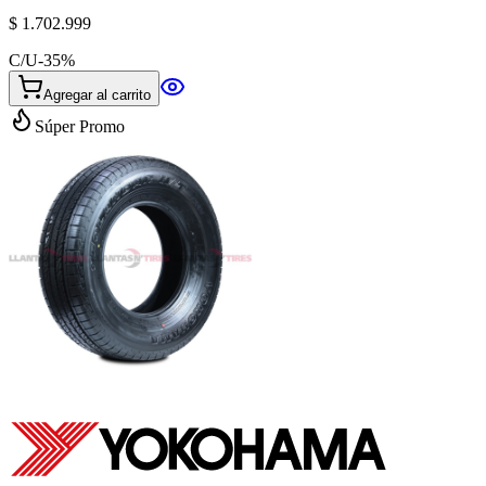
$ 1.702.999
C/U
-
35
%
Agregar al carrito
Súper Promo