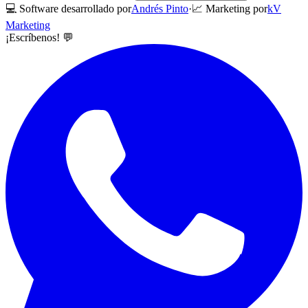
💻 Software desarrollado por
Andrés Pinto
·
📈 Marketing por
kV
Marketing
¡Escríbenos! 💬