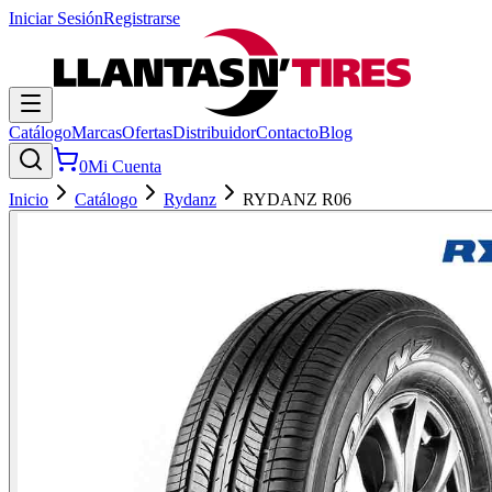
Iniciar Sesión
Registrarse
Catálogo
Marcas
Ofertas
Distribuidor
Contacto
Blog
0
Mi Cuenta
Inicio
Catálogo
Rydanz
RYDANZ R06