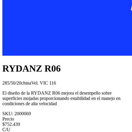
RYDANZ R06
285/50/20
china
Vel.
V
IC
116
El diseño de la RYDANZ R06 mejora el desempeño sobre
superficies mojadas proporcionando estabilidad en el manejo en
condiciones de alta velocidad
SKU:
2000069
Precio
$
752.439
C/U