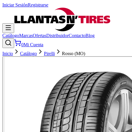
Iniciar Sesión
Registrarse
Catálogo
Marcas
Ofertas
Distribuidor
Contacto
Blog
0
Mi Cuenta
Inicio
Catálogo
Pirelli
Rosso (MO)