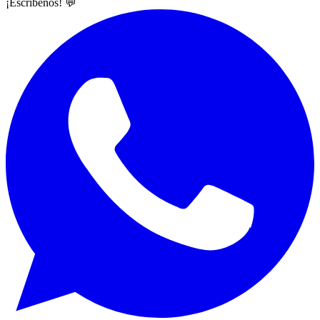
¡Escríbenos! 💬