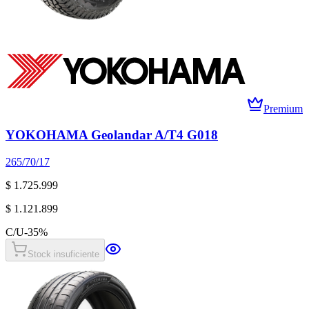
Premium
YOKOHAMA Geolandar A/T4 G018
265/70/17
$ 1.725.999
$ 1.121.899
C/U
-
35
%
Stock insuficiente