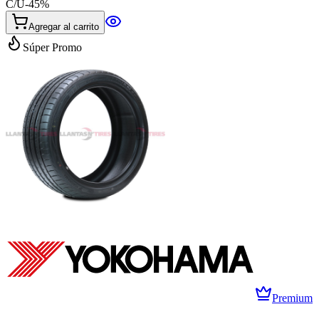
C/U
-
45
%
Agregar al carrito
Súper Promo
Premium