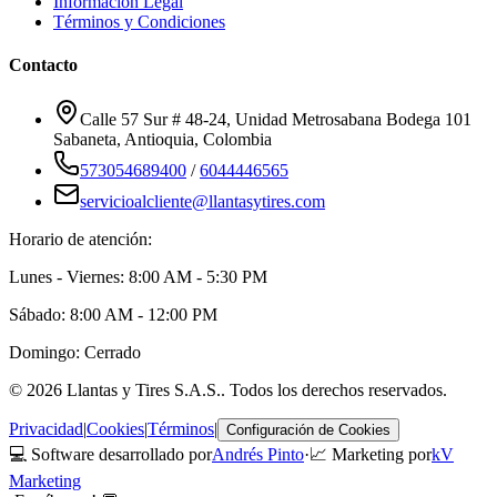
Información Legal
Términos y Condiciones
Contacto
Calle 57 Sur # 48-24, Unidad Metrosabana Bodega 101
Sabaneta
,
Antioquia
, Colombia
573054689400
/
6044446565
servicioalcliente@llantasytires.com
Horario de atención:
Lunes - Viernes: 8:00 AM - 5:30 PM
Sábado: 8:00 AM - 12:00 PM
Domingo: Cerrado
©
2026
Llantas y Tires S.A.S.
. Todos los derechos reservados.
Privacidad
|
Cookies
|
Términos
|
Configuración de Cookies
💻 Software desarrollado por
Andrés Pinto
·
📈 Marketing por
kV
Marketing