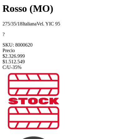
Rosso (MO)
275/35/18
Italiana
Vel.
Y
IC
95
?
SKU:
8000620
Precio
$
2.326.999
$
1.512.549
C/U
-
35
%