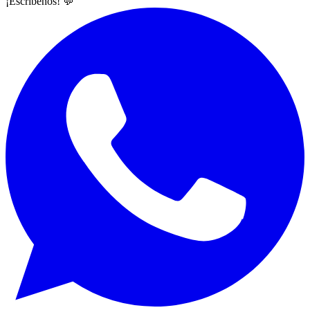
¡Escríbenos! 💬