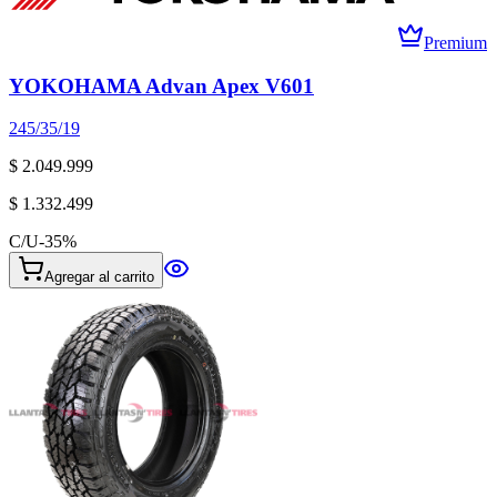
Premium
YOKOHAMA Advan Apex V601
245/35/19
$ 2.049.999
$ 1.332.499
C/U
-
35
%
Agregar al carrito