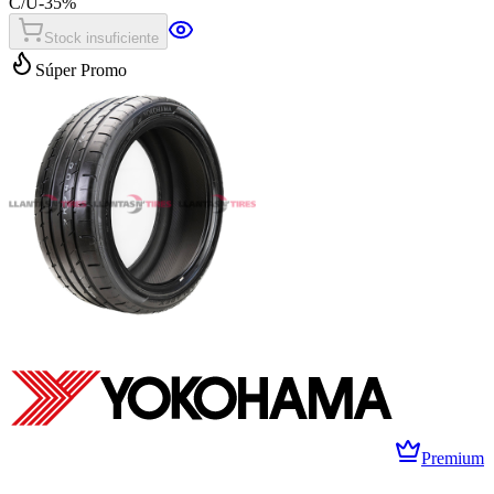
C/U
-
35
%
Stock insuficiente
Súper Promo
Premium