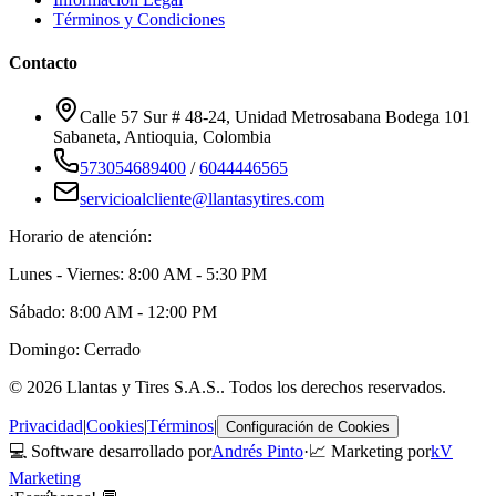
Términos y Condiciones
Contacto
Calle 57 Sur # 48-24, Unidad Metrosabana Bodega 101
Sabaneta
,
Antioquia
, Colombia
573054689400
/
6044446565
servicioalcliente@llantasytires.com
Horario de atención:
Lunes - Viernes: 8:00 AM - 5:30 PM
Sábado: 8:00 AM - 12:00 PM
Domingo: Cerrado
©
2026
Llantas y Tires S.A.S.
. Todos los derechos reservados.
Privacidad
|
Cookies
|
Términos
|
Configuración de Cookies
💻 Software desarrollado por
Andrés Pinto
·
📈 Marketing por
kV
Marketing