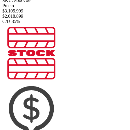
SKU:
8000709
Precio
$
3.105.999
$
2.018.899
C/U
-
35
%