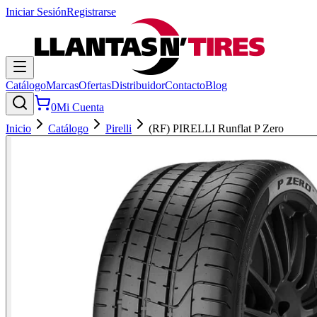
Iniciar Sesión
Registrarse
Catálogo
Marcas
Ofertas
Distribuidor
Contacto
Blog
0
Mi Cuenta
Inicio
Catálogo
Pirelli
(RF) PIRELLI Runflat P Zero