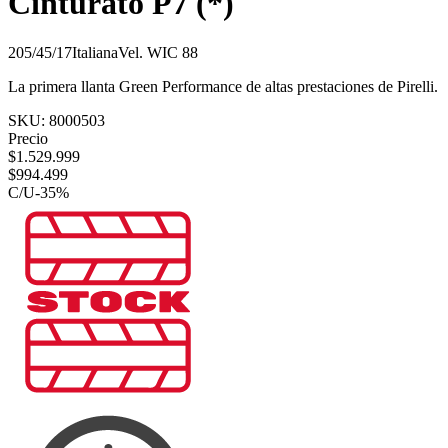
Cinturato P7 (*)
205/45/17
Italiana
Vel.
W
IC
88
La primera llanta Green Performance de altas prestaciones de Pirelli.
SKU:
8000503
Precio
$
1.529.999
$
994.499
C/U
-
35
%