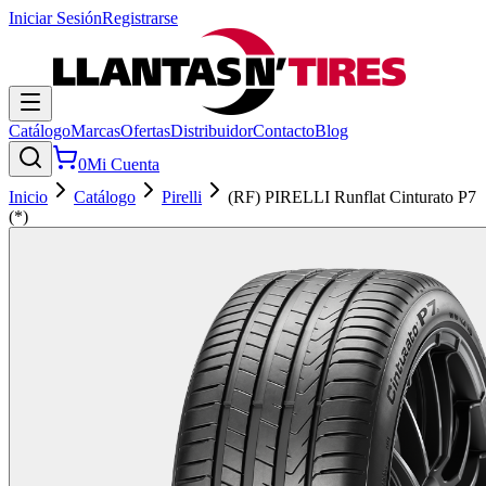
Iniciar Sesión
Registrarse
Catálogo
Marcas
Ofertas
Distribuidor
Contacto
Blog
0
Mi Cuenta
Inicio
Catálogo
Pirelli
(RF) PIRELLI Runflat Cinturato P7
(*)