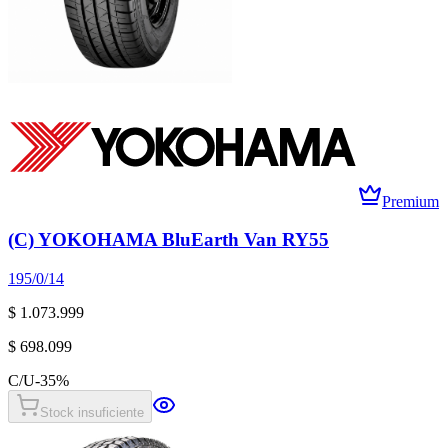
Premium
(C) YOKOHAMA BluEarth Van RY55
195/0/14
$ 1.073.999
$ 698.099
C/U
-
35
%
Stock insuficiente