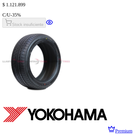
$ 1.121.899
C/U
-
35
%
Stock insuficiente
Premium