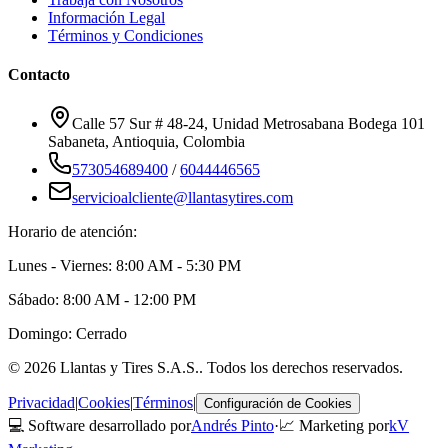
Información Legal
Términos y Condiciones
Contacto
Calle 57 Sur # 48-24, Unidad Metrosabana Bodega 101
Sabaneta
,
Antioquia
, Colombia
573054689400
/
6044446565
servicioalcliente@llantasytires.com
Horario de atención:
Lunes - Viernes: 8:00 AM - 5:30 PM
Sábado: 8:00 AM - 12:00 PM
Domingo: Cerrado
©
2026
Llantas y Tires S.A.S.
. Todos los derechos reservados.
Privacidad
|
Cookies
|
Términos
|
Configuración de Cookies
💻 Software desarrollado por
Andrés Pinto
·
📈 Marketing por
kV