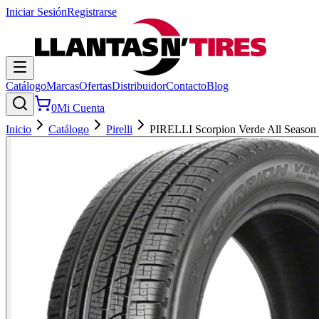
Iniciar Sesión
Registrarse
Catálogo
Marcas
Ofertas
Distribuidor
Contacto
Blog
0
Mi Cuenta
Inicio
Catálogo
Pirelli
PIRELLI Scorpion Verde All Season