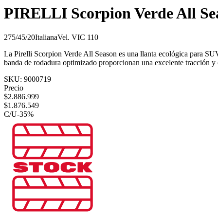
PIRELLI Scorpion Verde All Se
275/45/20
Italiana
Vel.
V
IC
110
La Pirelli Scorpion Verde All Season es una llanta ecológica para SU
banda de rodadura optimizado proporcionan una excelente tracción y
SKU:
9000719
Precio
$
2.886.999
$
1.876.549
C/U
-
35
%