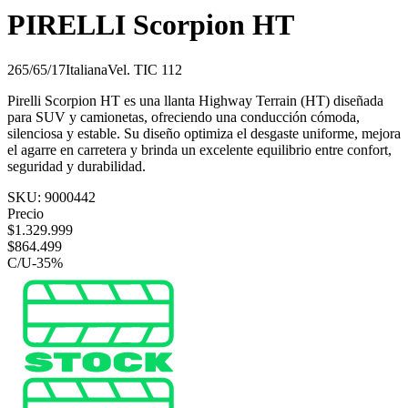
PIRELLI Scorpion HT
265/65/17
Italiana
Vel.
T
IC
112
Pirelli Scorpion HT es una llanta Highway Terrain (HT) diseñada
para SUV y camionetas, ofreciendo una conducción cómoda,
silenciosa y estable. Su diseño optimiza el desgaste uniforme, mejora
el agarre en carretera y brinda un excelente equilibrio entre confort,
seguridad y durabilidad.
SKU:
9000442
Precio
$
1.329.999
$
864.499
C/U
-
35
%