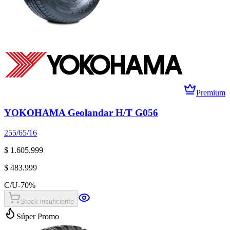
Premium
YOKOHAMA Geolandar H/T G056
255/65/16
$ 1.605.999
$ 483.999
C/U
-
70
%
Stock insuficiente
Súper Promo