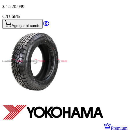
$ 1.220.999
C/U
-
66
%
Agregar al carrito
Premium