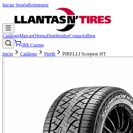
Iniciar Sesión
Registrarse
Catálogo
Marcas
Ofertas
Distribuidor
Contacto
Blog
0
Mi Cuenta
Inicio
Catálogo
Pirelli
PIRELLI Scorpion HT