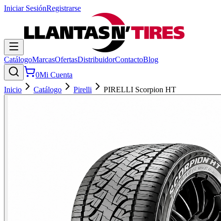
Iniciar Sesión
Registrarse
Catálogo
Marcas
Ofertas
Distribuidor
Contacto
Blog
0
Mi Cuenta
Inicio
Catálogo
Pirelli
PIRELLI Scorpion HT