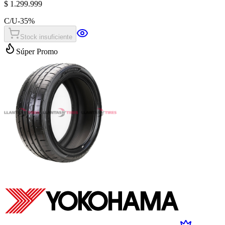
$ 1.299.999
C/U
-
35
%
Stock insuficiente
Súper Promo