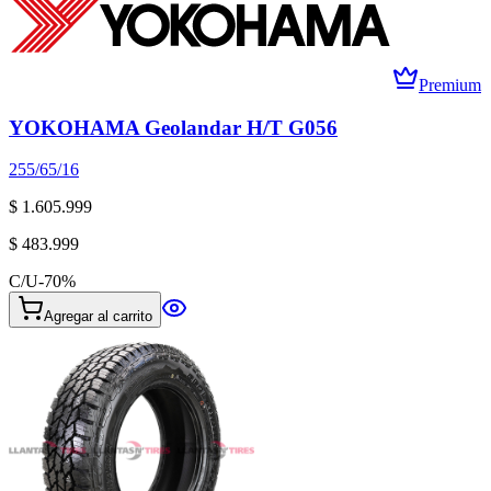
Premium
YOKOHAMA Geolandar H/T G056
255/65/16
$ 1.605.999
$ 483.999
C/U
-
70
%
Agregar al carrito