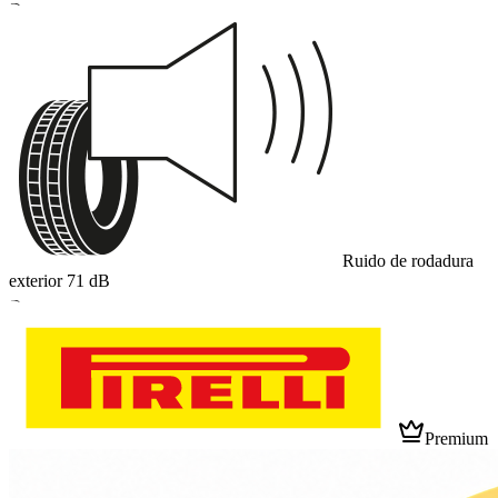
B
Ruido de rodadura
exterior
71
dB
B
Premium