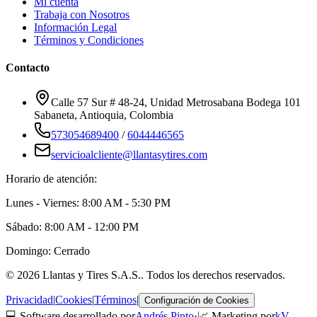
Mi cuenta
Trabaja con Nosotros
Información Legal
Términos y Condiciones
Contacto
Calle 57 Sur # 48-24, Unidad Metrosabana Bodega 101
Sabaneta
,
Antioquia
, Colombia
573054689400
/
6044446565
servicioalcliente@llantasytires.com
Horario de atención:
Lunes - Viernes: 8:00 AM - 5:30 PM
Sábado: 8:00 AM - 12:00 PM
Domingo: Cerrado
©
2026
Llantas y Tires S.A.S.
. Todos los derechos reservados.
Privacidad
|
Cookies
|
Términos
|
Configuración de Cookies
💻 Software desarrollado por
Andrés Pinto
·
📈 Marketing por
kV