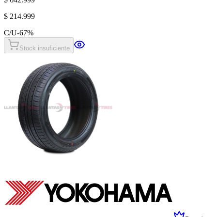
$ 214.999
C/U
-
67
%
Stock insuficiente