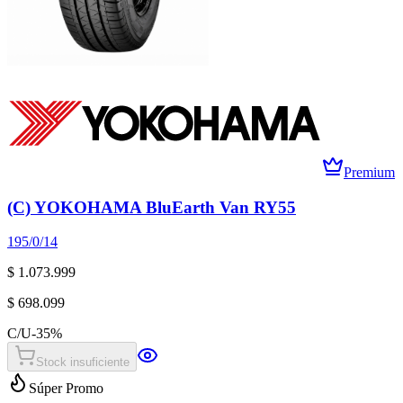
Premium
(C) YOKOHAMA BluEarth Van RY55
195/0/14
$ 1.073.999
$ 698.099
C/U
-
35
%
Stock insuficiente
Súper Promo