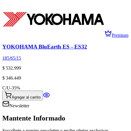
Premium
YOKOHAMA BluEarth ES - ES32
185/65/15
$ 532.999
$ 346.449
C/U
-
35
%
Agregar al carrito
Newsletter
Mantente Informado
Suscríbete a nuestro newsletter y recibe ofertas exclusivas,