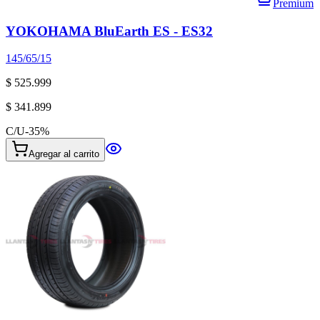
Premium
YOKOHAMA BluEarth ES - ES32
145/65/15
$ 525.999
$ 341.899
C/U
-
35
%
Agregar al carrito