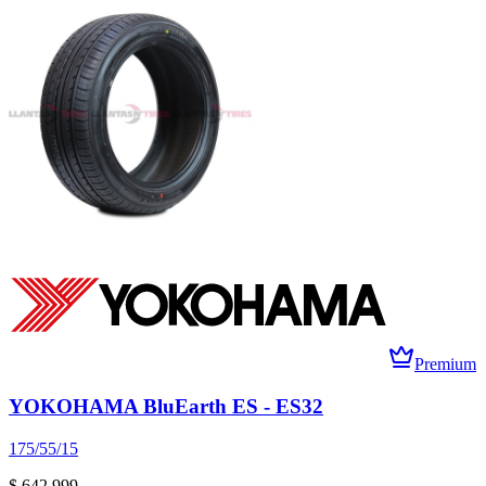
Premium
YOKOHAMA BluEarth ES - ES32
175/55/15
$ 642.999