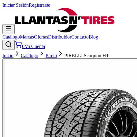
Iniciar Sesión
Registrarse
Catálogo
Marcas
Ofertas
Distribuidor
Contacto
Blog
0
Mi Cuenta
Inicio
Catálogo
Pirelli
PIRELLI Scorpion HT