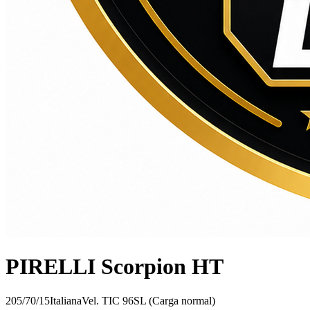
PIRELLI Scorpion HT
205/70/15
Italiana
Vel.
T
IC
96
SL (Carga normal)