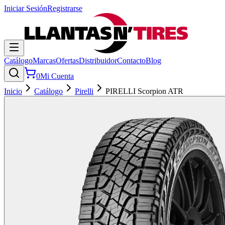
Iniciar Sesión
Registrarse
Catálogo
Marcas
Ofertas
Distribuidor
Contacto
Blog
0
Mi Cuenta
Inicio
Catálogo
Pirelli
PIRELLI Scorpion ATR