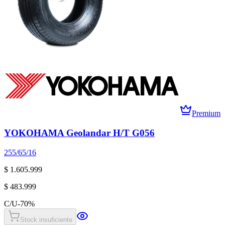
Premium
YOKOHAMA Geolandar H/T G056
255/65/16
$ 1.605.999
$ 483.999
C/U
-
70
%
Stock insuficiente