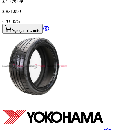
$ 1.279.999
$ 831.999
C/U
-
35
%
Agregar al carrito