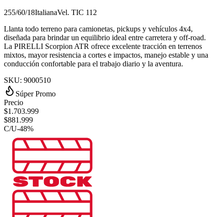
255/60/18
Italiana
Vel.
T
IC
112
Llanta todo terreno para camionetas, pickups y vehículos 4x4,
diseñada para brindar un equilibrio ideal entre carretera y off-road.
La PIRELLI Scorpion ATR ofrece excelente tracción en terrenos
mixtos, mayor resistencia a cortes e impactos, manejo estable y una
conducción confortable para el trabajo diario y la aventura.
SKU:
9000510
Súper Promo
Precio
$
1.703.999
$
881.999
C/U
-
48
%