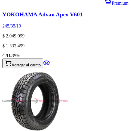
Premium
YOKOHAMA Advan Apex V601
245/35/19
$ 2.049.999
$ 1.332.499
C/U
-
35
%
Agregar al carrito