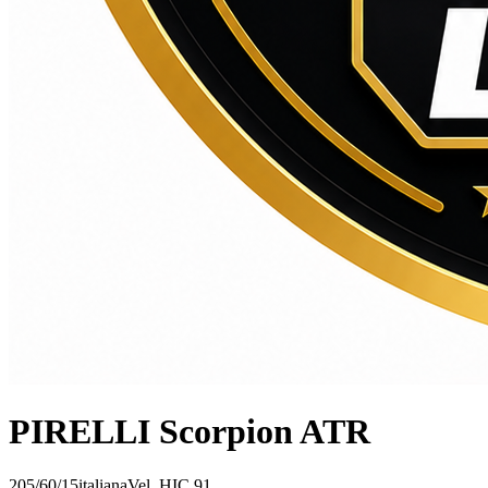
PIRELLI Scorpion ATR
205/60/15
italiana
Vel.
H
IC
91