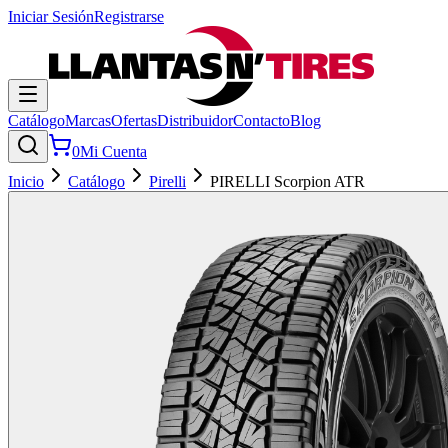
Iniciar Sesión
Registrarse
Catálogo
Marcas
Ofertas
Distribuidor
Contacto
Blog
0
Mi Cuenta
Inicio
Catálogo
Pirelli
PIRELLI Scorpion ATR