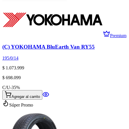
Premium
(C) YOKOHAMA BluEarth Van RY55
195/0/14
$ 1.073.999
$ 698.099
C/U
-
35
%
Agregar al carrito
Súper Promo