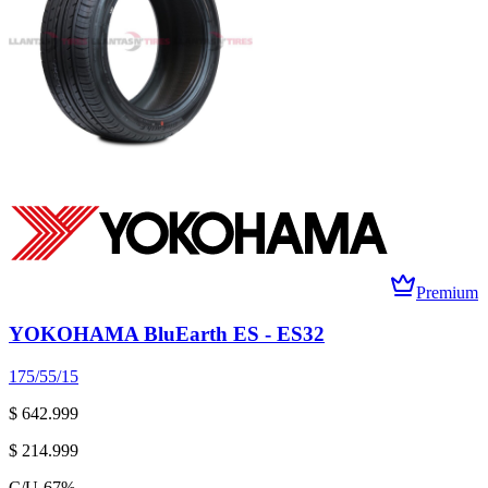
Premium
YOKOHAMA BluEarth ES - ES32
175/55/15
$ 642.999
$ 214.999
C/U
-
67
%