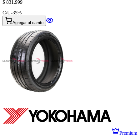
$ 831.999
C/U
-
35
%
Agregar al carrito
Premium