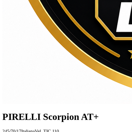
PIRELLI Scorpion AT+
245/70/17
Italiana
Vel.
T
IC
110