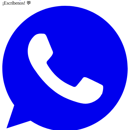
¡Escríbenos! 💬