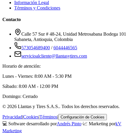
Información Legal
Términos y Condiciones
Contacto
Calle 57 Sur # 48-24, Unidad Metrosabana Bodega 101
Sabaneta
,
Antioquia
, Colombia
573054689400
/
6044446565
servicioalcliente@llantasytires.com
Horario de atención:
Lunes - Viernes: 8:00 AM - 5:30 PM
Sábado: 8:00 AM - 12:00 PM
Domingo: Cerrado
©
2026
Llantas y Tires S.A.S.
. Todos los derechos reservados.
Privacidad
|
Cookies
|
Términos
|
Configuración de Cookies
💻 Software desarrollado por
Andrés Pinto
·
📈 Marketing por
kV
Marketing