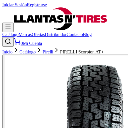
Iniciar Sesión
Registrarse
Catálogo
Marcas
Ofertas
Distribuidor
Contacto
Blog
0
Mi Cuenta
Inicio
Catálogo
Pirelli
PIRELLI Scorpion AT+