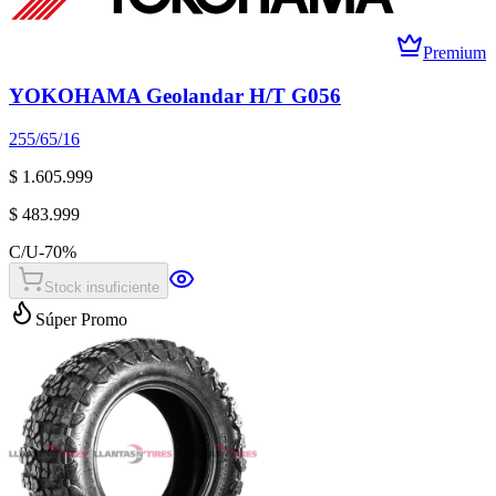
Premium
YOKOHAMA Geolandar H/T G056
255/65/16
$ 1.605.999
$ 483.999
C/U
-
70
%
Stock insuficiente
Súper Promo