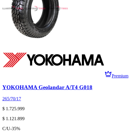
Premium
YOKOHAMA Geolandar A/T4 G018
265/70/17
$ 1.725.999
$ 1.121.899
C/U
-
35
%