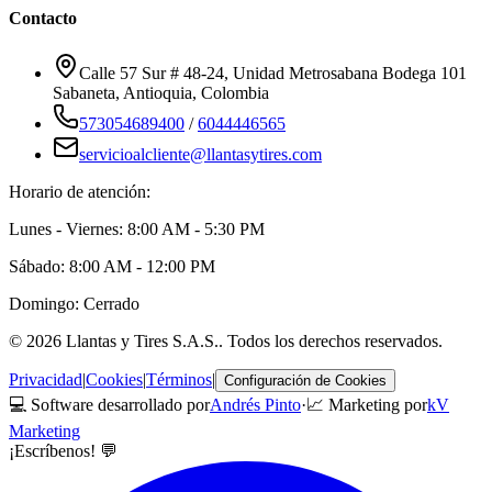
Contacto
Calle 57 Sur # 48-24, Unidad Metrosabana Bodega 101
Sabaneta
,
Antioquia
, Colombia
573054689400
/
6044446565
servicioalcliente@llantasytires.com
Horario de atención:
Lunes - Viernes: 8:00 AM - 5:30 PM
Sábado: 8:00 AM - 12:00 PM
Domingo: Cerrado
©
2026
Llantas y Tires S.A.S.
. Todos los derechos reservados.
Privacidad
|
Cookies
|
Términos
|
Configuración de Cookies
💻 Software desarrollado por
Andrés Pinto
·
📈 Marketing por
kV
Marketing
¡Escríbenos! 💬