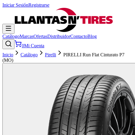
Iniciar Sesión
Registrarse
Catálogo
Marcas
Ofertas
Distribuidor
Contacto
Blog
0
Mi Cuenta
Inicio
Catálogo
Pirelli
PIRELLI Run Flat Cinturato P7
(MO)