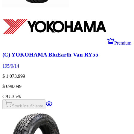
Premium
(C) YOKOHAMA BluEarth Van RY55
195/0/14
$ 1.073.999
$ 698.099
C/U
-
35
%
Stock insuficiente