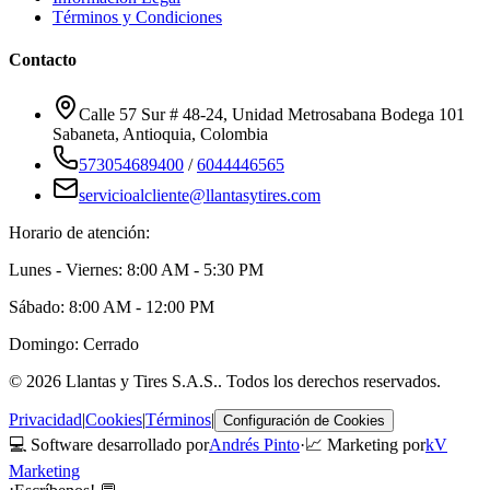
Términos y Condiciones
Contacto
Calle 57 Sur # 48-24, Unidad Metrosabana Bodega 101
Sabaneta
,
Antioquia
, Colombia
573054689400
/
6044446565
servicioalcliente@llantasytires.com
Horario de atención:
Lunes - Viernes: 8:00 AM - 5:30 PM
Sábado: 8:00 AM - 12:00 PM
Domingo: Cerrado
©
2026
Llantas y Tires S.A.S.
. Todos los derechos reservados.
Privacidad
|
Cookies
|
Términos
|
Configuración de Cookies
💻 Software desarrollado por
Andrés Pinto
·
📈 Marketing por
kV
Marketing