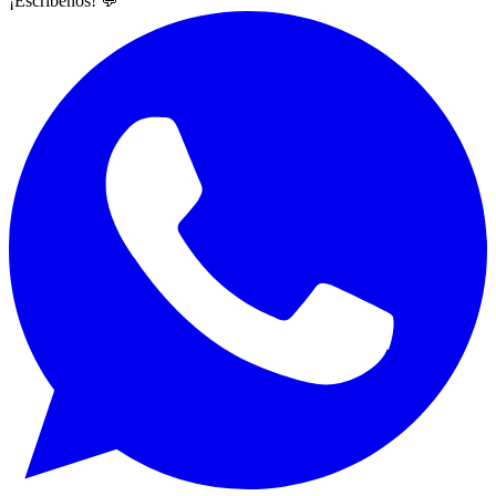
¡Escríbenos! 💬