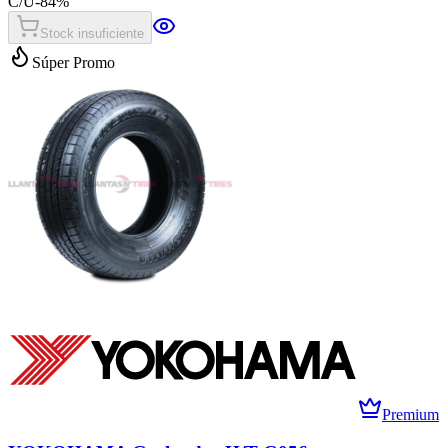
C/U
-
84
%
Stock insuficiente
Súper Promo
Premium