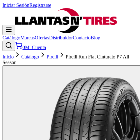
Iniciar Sesión
Registrarse
Catálogo
Marcas
Ofertas
Distribuidor
Contacto
Blog
0
Mi Cuenta
Inicio
Catálogo
Pirelli
Pirelli Run Flat Cinturato P7 All
Season