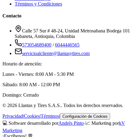
Términos y Condiciones
Contacto
Calle 57 Sur # 48-24, Unidad Metrosabana Bodega 101
Sabaneta
,
Antioquia
, Colombia
573054689400
/
6044446565
servicioalcliente@llantasytires.com
Horario de atención:
Lunes - Viernes: 8:00 AM - 5:30 PM
Sábado: 8:00 AM - 12:00 PM
Domingo: Cerrado
©
2026
Llantas y Tires S.A.S.
. Todos los derechos reservados.
Privacidad
|
Cookies
|
Términos
|
Configuración de Cookies
💻 Software desarrollado por
Andrés Pinto
·
📈 Marketing por
kV
Marketing
¡Escríbenos! 💬