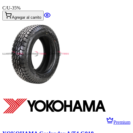
C/U
-
35
%
Agregar al carrito
Premium