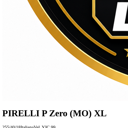
PIRELLI P Zero (MO) XL
255/40/18
Italiana
Vel.
Y
IC
99