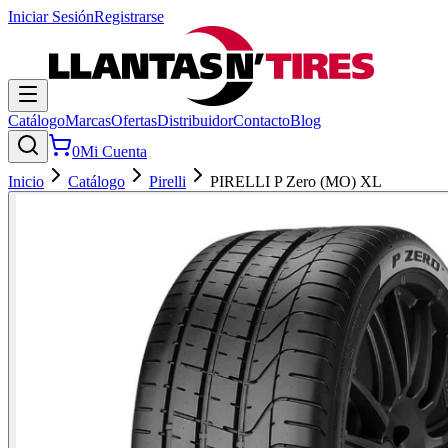
Iniciar Sesión
Registrarse
Catálogo
Marcas
Ofertas
Distribuidor
Contacto
Blog
0
Mi Cuenta
Inicio
Catálogo
Pirelli
PIRELLI P Zero (MO) XL