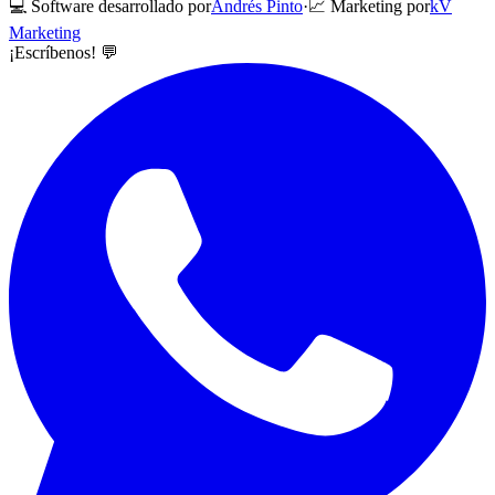
💻 Software desarrollado por
Andrés Pinto
·
📈 Marketing por
kV
Marketing
¡Escríbenos! 💬