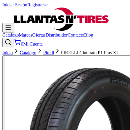
Iniciar Sesión
Registrarse
Catálogo
Marcas
Ofertas
Distribuidor
Contacto
Blog
0
Mi Cuenta
Inicio
Catálogo
Pirelli
PIRELLI Cinturato P1 Plus XL