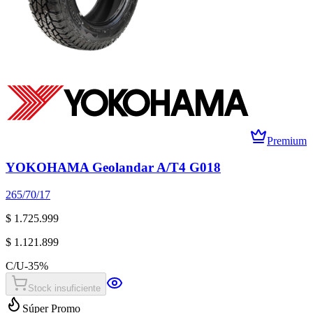
Premium
YOKOHAMA Geolandar A/T4 G018
265/70/17
$ 1.725.999
$ 1.121.899
C/U
-
35
%
Stock insuficiente
Súper Promo