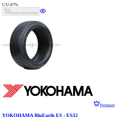
C/U
-
67
%
Stock insuficiente
Premium
YOKOHAMA BluEarth ES - ES32