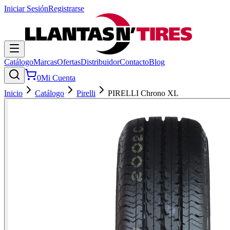
Iniciar Sesión
Registrarse
Catálogo
Marcas
Ofertas
Distribuidor
Contacto
Blog
0
Mi Cuenta
Inicio
Catálogo
Pirelli
PIRELLI Chrono XL