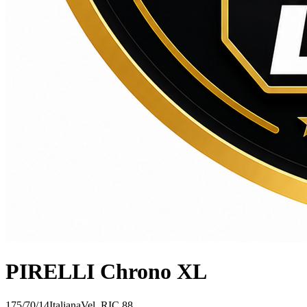
PIRELLI Chrono XL
175/70/14
Italiana
Vel.
R
IC
88