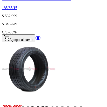
185/65/15
$ 532.999
$ 346.449
C/U
-
35
%
Agregar al carrito