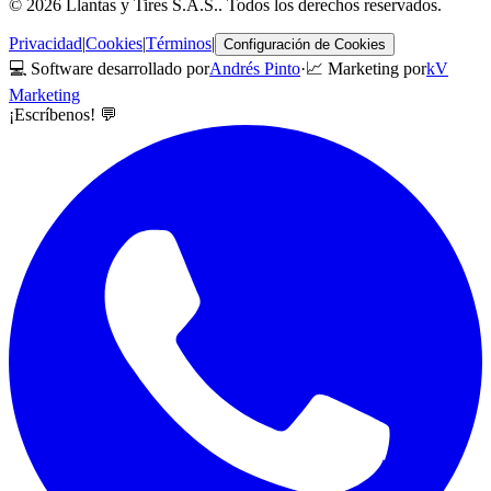
©
2026
Llantas y Tires S.A.S.
. Todos los derechos reservados.
Privacidad
|
Cookies
|
Términos
|
Configuración de Cookies
💻 Software desarrollado por
Andrés Pinto
·
📈 Marketing por
kV
Marketing
¡Escríbenos! 💬