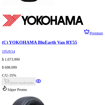
Premium
(C) YOKOHAMA BluEarth Van RY55
195/0/14
$ 1.073.999
$ 698.099
C/U
-
35
%
Stock insuficiente
Súper Promo