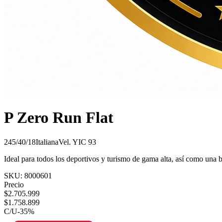
P Zero Run Flat
245/40/18
Italiana
Vel.
Y
IC
93
Ideal para todos los deportivos y turismo de gama alta, así como una
SKU:
8000601
Precio
$
2.705.999
$
1.758.899
C/U
-
35
%