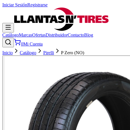
Iniciar Sesión
Registrarse
Catálogo
Marcas
Ofertas
Distribuidor
Contacto
Blog
0
Mi Cuenta
Inicio
Catálogo
Pirelli
P Zero (NO)