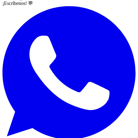
¡Escríbenos! 💬