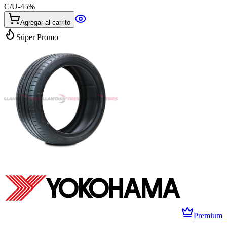
C/U
-
45
%
Agregar al carrito
Súper Promo
Premium