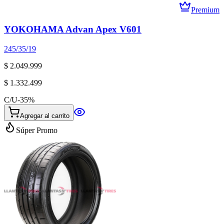
Premium
YOKOHAMA Advan Apex V601
245/35/19
$ 2.049.999
$ 1.332.499
C/U
-
35
%
Agregar al carrito
Súper Promo