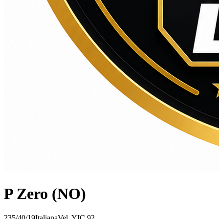
P Zero (NO)
235/40/19
Italiana
Vel.
Y
IC
92