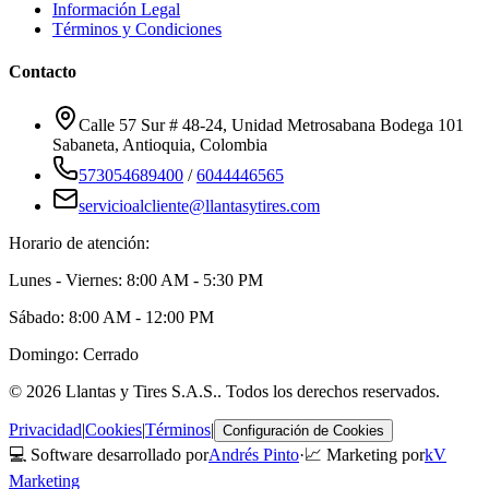
Información Legal
Términos y Condiciones
Contacto
Calle 57 Sur # 48-24, Unidad Metrosabana Bodega 101
Sabaneta
,
Antioquia
, Colombia
573054689400
/
6044446565
servicioalcliente@llantasytires.com
Horario de atención:
Lunes - Viernes: 8:00 AM - 5:30 PM
Sábado: 8:00 AM - 12:00 PM
Domingo: Cerrado
©
2026
Llantas y Tires S.A.S.
. Todos los derechos reservados.
Privacidad
|
Cookies
|
Términos
|
Configuración de Cookies
💻 Software desarrollado por
Andrés Pinto
·
📈 Marketing por
kV
Marketing