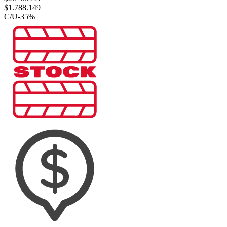
$
1.788.149
C/U
-
35
%