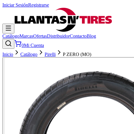
Iniciar Sesión
Registrarse
Catálogo
Marcas
Ofertas
Distribuidor
Contacto
Blog
0
Mi Cuenta
Inicio
Catálogo
Pirelli
P ZERO (MO)