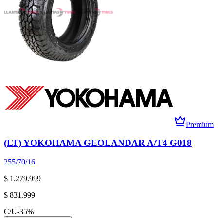
Premium
(LT) YOKOHAMA GEOLANDAR A/T4 G018
255/70/16
$ 1.279.999
$ 831.999
C/U
-
35
%