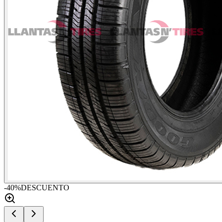
-
40
%
DESCUENTO