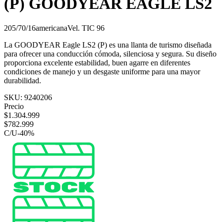
(P) GOODYEAR EAGLE LS2
205/70/16
americana
Vel.
T
IC
96
La GOODYEAR Eagle LS2 (P) es una llanta de turismo diseñada
para ofrecer una conducción cómoda, silenciosa y segura. Su diseño
proporciona excelente estabilidad, buen agarre en diferentes
condiciones de manejo y un desgaste uniforme para una mayor
durabilidad.
SKU:
9240206
Precio
$
1.304.999
$
782.999
C/U
-
40
%