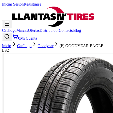
Iniciar Sesión
Registrarse
Catálogo
Marcas
Ofertas
Distribuidor
Contacto
Blog
0
Mi Cuenta
Inicio
Catálogo
Goodyear
(P) GOODYEAR EAGLE
LS2