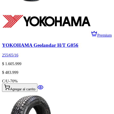
Premium
YOKOHAMA Geolandar H/T G056
255/65/16
$ 1.605.999
$ 483.999
C/U
-
70
%
Agregar al carrito