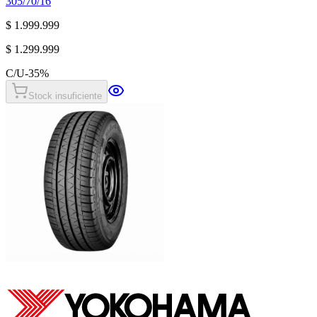
305/70/16
$ 1.999.999
$ 1.299.999
C/U
-
35
%
Stock insuficiente