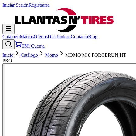
Iniciar Sesión
Registrarse
Catálogo
Marcas
Ofertas
Distribuidor
Contacto
Blog
0
Mi Cuenta
Inicio
Catálogo
Momo
MOMO M-8 FORCERUN HT
PRO