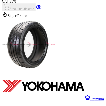
C/U
-
35
%
Stock insuficiente
Súper Promo
Premium