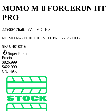
MOMO M-8 FORCERUN HT
PRO
225/60/17
Italiana
Vel.
V
IC
103
MOMO M-8 FORCERUN HT PRO 225/60 R17
SKU:
4010316
Súper Promo
Precio
$
826.999
$
422.999
C/U
-
49
%