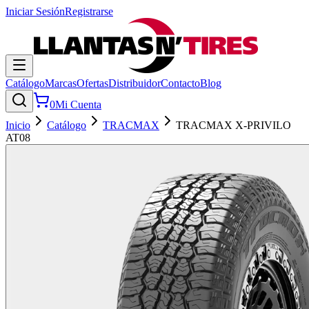
Iniciar Sesión
Registrarse
Catálogo
Marcas
Ofertas
Distribuidor
Contacto
Blog
0
Mi Cuenta
Inicio
Catálogo
TRACMAX
TRACMAX X-PRIVILO
AT08