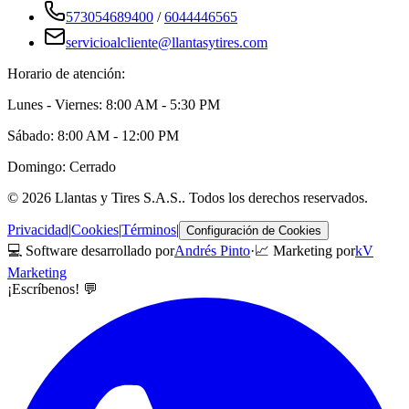
573054689400
/
6044446565
servicioalcliente@llantasytires.com
Horario de atención:
Lunes - Viernes: 8:00 AM - 5:30 PM
Sábado: 8:00 AM - 12:00 PM
Domingo: Cerrado
©
2026
Llantas y Tires S.A.S.
. Todos los derechos reservados.
Privacidad
|
Cookies
|
Términos
|
Configuración de Cookies
💻 Software desarrollado por
Andrés Pinto
·
📈 Marketing por
kV
Marketing
¡Escríbenos! 💬