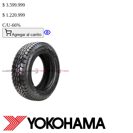
$ 3.599.999
$ 1.220.999
C/U
-
66
%
Agregar al carrito