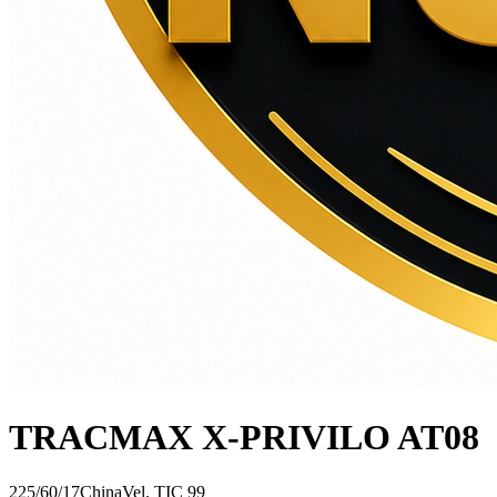
TRACMAX X-PRIVILO AT08
225/60/17
China
Vel.
T
IC
99