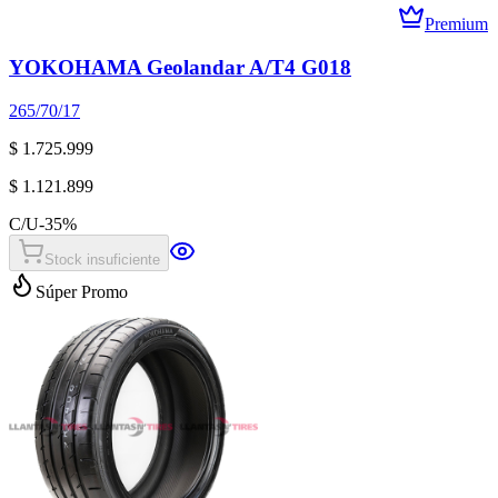
Premium
YOKOHAMA Geolandar A/T4 G018
265/70/17
$ 1.725.999
$ 1.121.899
C/U
-
35
%
Stock insuficiente
Súper Promo