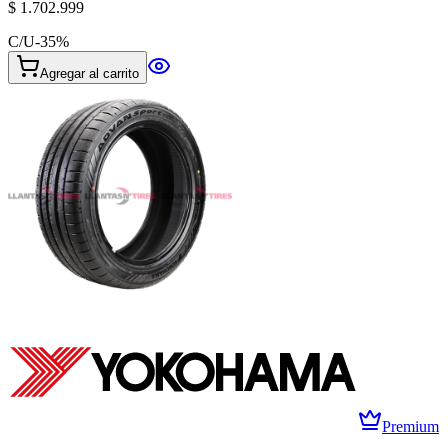
$ 1.702.999
C/U
-
35
%
Agregar al carrito
Premium