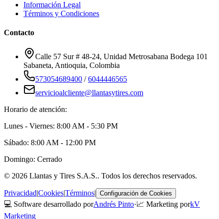
Información Legal
Términos y Condiciones
Contacto
Calle 57 Sur # 48-24, Unidad Metrosabana Bodega 101
Sabaneta
,
Antioquia
, Colombia
573054689400
/
6044446565
servicioalcliente@llantasytires.com
Horario de atención:
Lunes - Viernes: 8:00 AM - 5:30 PM
Sábado: 8:00 AM - 12:00 PM
Domingo: Cerrado
©
2026
Llantas y Tires S.A.S.
. Todos los derechos reservados.
Privacidad
|
Cookies
|
Términos
|
Configuración de Cookies
💻 Software desarrollado por
Andrés Pinto
·
📈 Marketing por
kV
Marketing