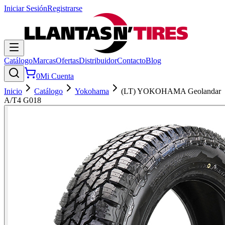
Iniciar Sesión
Registrarse
Catálogo
Marcas
Ofertas
Distribuidor
Contacto
Blog
0
Mi Cuenta
Inicio
Catálogo
Yokohama
(LT) YOKOHAMA Geolandar
A/T4 G018