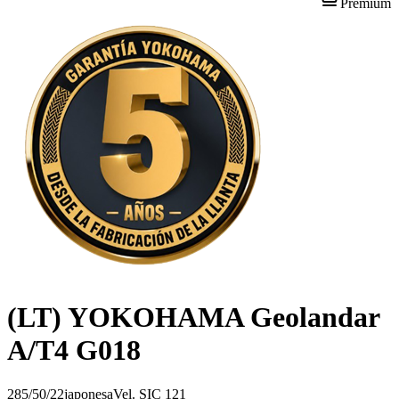
Premium
(LT) YOKOHAMA Geolandar
A/T4 G018
285/50/22
japonesa
Vel.
S
IC
121