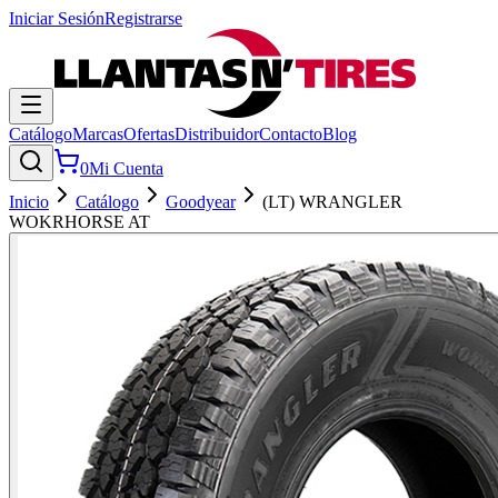
Iniciar Sesión
Registrarse
Catálogo
Marcas
Ofertas
Distribuidor
Contacto
Blog
0
Mi Cuenta
Inicio
Catálogo
Goodyear
(LT) WRANGLER
WOKRHORSE AT