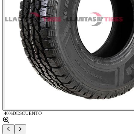
-
40
%
DESCUENTO