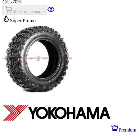
C/U
-
70
%
Stock insuficiente
Súper Promo
Premium