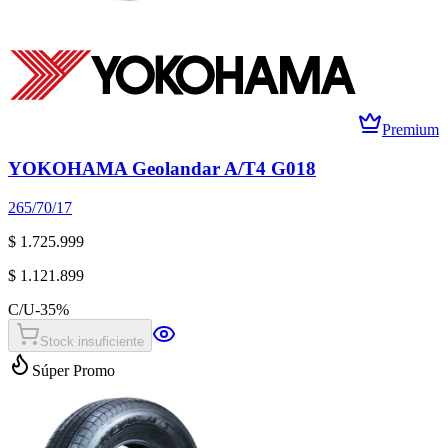
Premium
YOKOHAMA Geolandar A/T4 G018
265/70/17
$ 1.725.999
$ 1.121.899
C/U
-
35
%
Stock insuficiente
Súper Promo