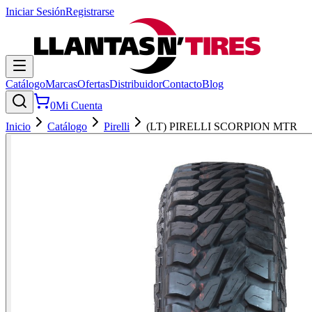
Iniciar Sesión
Registrarse
Catálogo
Marcas
Ofertas
Distribuidor
Contacto
Blog
0
Mi Cuenta
Inicio
Catálogo
Pirelli
(LT) PIRELLI SCORPION MTR