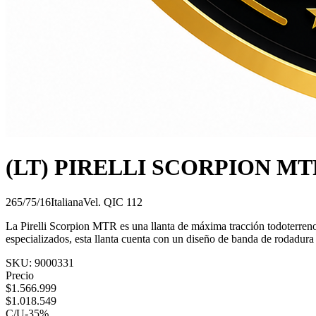
(LT) PIRELLI SCORPION MT
265/75/16
Italiana
Vel.
Q
IC
112
La Pirelli Scorpion MTR es una llanta de máxima tracción todoterreno,
especializados, esta llanta cuenta con un diseño de banda de rodadura
SKU:
9000331
Precio
$
1.566.999
$
1.018.549
C/U
-
35
%