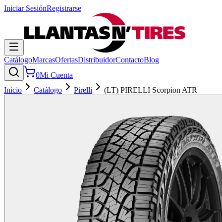
Iniciar Sesión
Registrarse
Catálogo
Marcas
Ofertas
Distribuidor
Contacto
Blog
0
Mi Cuenta
Inicio
Catálogo
Pirelli
(LT) PIRELLI Scorpion ATR