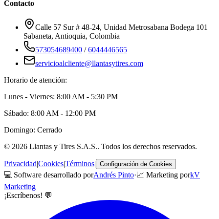
Contacto
Calle 57 Sur # 48-24, Unidad Metrosabana Bodega 101
Sabaneta
,
Antioquia
, Colombia
573054689400
/
6044446565
servicioalcliente@llantasytires.com
Horario de atención:
Lunes - Viernes: 8:00 AM - 5:30 PM
Sábado: 8:00 AM - 12:00 PM
Domingo: Cerrado
©
2026
Llantas y Tires S.A.S.
. Todos los derechos reservados.
Privacidad
|
Cookies
|
Términos
|
Configuración de Cookies
💻 Software desarrollado por
Andrés Pinto
·
📈 Marketing por
kV
Marketing
¡Escríbenos! 💬