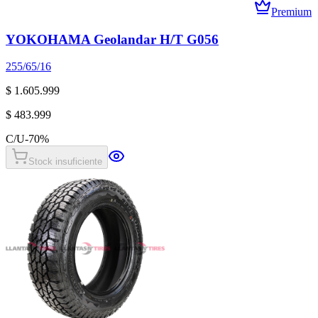
Premium
YOKOHAMA Geolandar H/T G056
255/65/16
$ 1.605.999
$ 483.999
C/U
-
70
%
Stock insuficiente