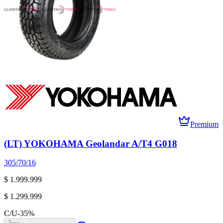
Premium
(LT) YOKOHAMA Geolandar A/T4 G018
305/70/16
$ 1.999.999
$ 1.299.999
C/U
-
35
%