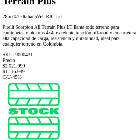
Terrain Plus
285/70/17
Italiana
Vel.
R
IC
121
Pirelli Scorpion All Terrain Plus LT llanta todo terreno para
camionetas y pickups 4x4, excelente tracción off-road y en carretera,
alta capacidad de carga, resistencia y durabilidad, ideal para
cualquier terreno en Colombia.
SKU:
9000431
Precio
$
2.021.999
$
1.116.999
C/U
-
45
%