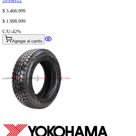
295/80/22
$ 3.466.999
$ 1.998.999
C/U
-
42
%
Agregar al carrito