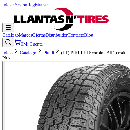
Iniciar Sesión
Registrarse
Catálogo
Marcas
Ofertas
Distribuidor
Contacto
Blog
0
Mi Cuenta
Inicio
Catálogo
Pirelli
(LT) PIRELLI Scorpion All Terrain
Plus