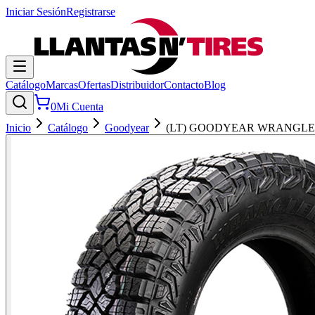
Iniciar Sesión
Registrarse
Catálogo
Marcas
Ofertas
Distribuidor
Contacto
Blog
0
Mi Cuenta
Inicio
Catálogo
Goodyear
(LT) GOODYEAR WRANGLE