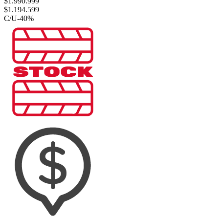
$
1.990.999
$
1.194.599
C/U
-
40
%