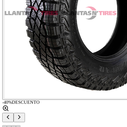
-
40
%
DESCUENTO