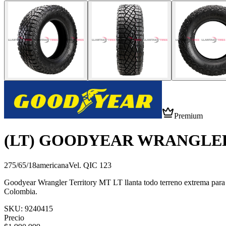
Premium
(LT) GOODYEAR WRANGLE
275/65/18
americana
Vel.
Q
IC
123
Goodyear Wrangler Territory MT LT llanta todo terreno extrema para c
Colombia.
SKU:
9240415
Precio