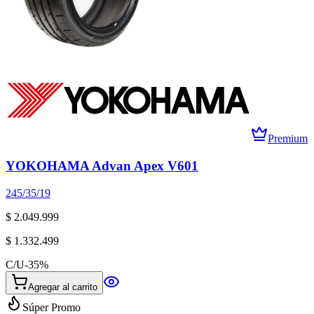
Premium
YOKOHAMA Advan Apex V601
245/35/19
$ 2.049.999
$ 1.332.499
C/U
-
35
%
Agregar al carrito
Súper Promo