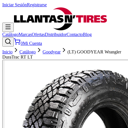
Iniciar Sesión
Registrarse
Catálogo
Marcas
Ofertas
Distribuidor
Contacto
Blog
0
Mi Cuenta
Inicio
Catálogo
Goodyear
(LT) GOODYEAR Wrangler
DuraTrac RT LT