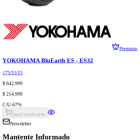
Premium
YOKOHAMA BluEarth ES - ES32
175/55/15
$ 642.999
$ 214.999
C/U
-
67
%
Stock insuficiente
Newsletter
Mantente Informado