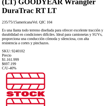
(LT) GOODYEAR Wrangler
DuraTrac RT LT
235/75/15
americana
Vel.
Q
IC
104
Es una llanta todo terreno diseñada para ofrecer excelente tracción y
durabilidad en condiciones difíciles. Ideal para camionetas y SUVs,
proporciona una conducción cómoda y silenciosa, con alta
resistencia a cortes y pinchazos.
SKU:
9240102
Precio
$
1.161.999
$
697.199
C/U
-
40
%