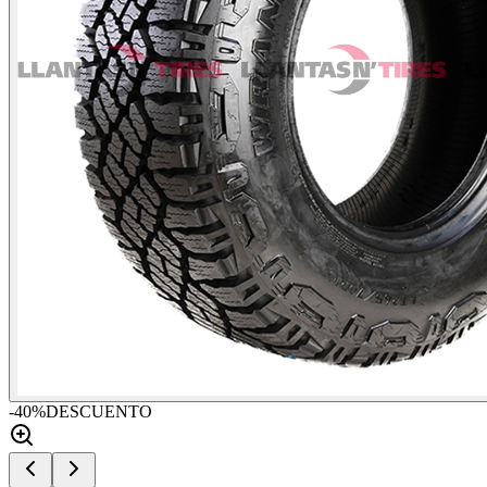
-
40
%
DESCUENTO