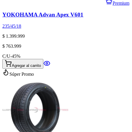
Premium
YOKOHAMA Advan Apex V601
235/45/18
$ 1.399.999
$ 763.999
C/U
-
45
%
Agregar al carrito
Súper Promo