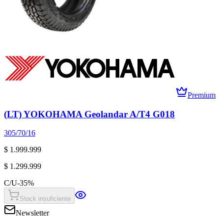
Premium
(LT) YOKOHAMA Geolandar A/T4 G018
305/70/16
$ 1.999.999
$ 1.299.999
C/U
-
35
%
Stock insuficiente
Newsletter