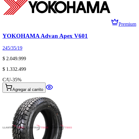
Premium
YOKOHAMA Advan Apex V601
245/35/19
$ 2.049.999
$ 1.332.499
C/U
-
35
%
Agregar al carrito