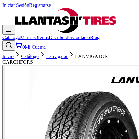
Iniciar Sesión
Registrarse
Catálogo
Marcas
Ofertas
Distribuidor
Contacto
Blog
0
Mi Cuenta
Inicio
Catálogo
Lanvigator
LANVIGATOR
CARCHFORS