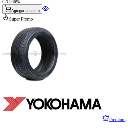
C/U
-
66
%
Agregar al carrito
Súper Promo
Premium