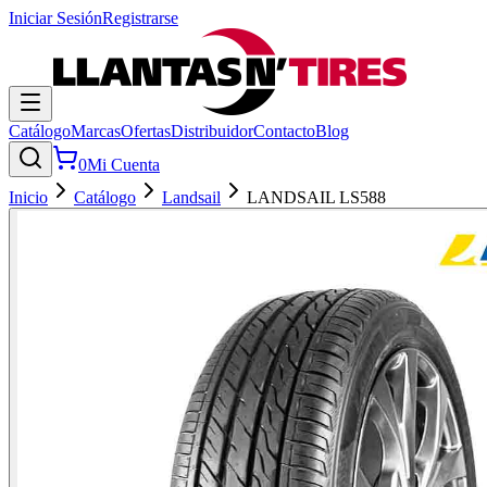
Iniciar Sesión
Registrarse
Catálogo
Marcas
Ofertas
Distribuidor
Contacto
Blog
0
Mi Cuenta
Inicio
Catálogo
Landsail
LANDSAIL LS588