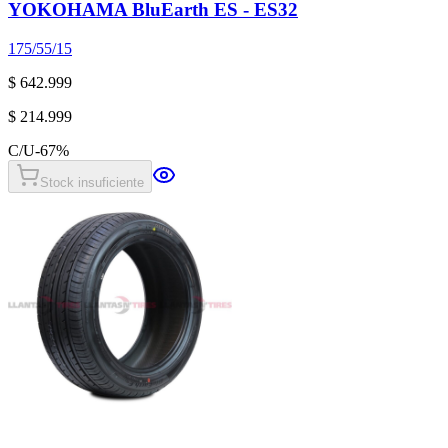
YOKOHAMA BluEarth ES - ES32
175/55/15
$ 642.999
$ 214.999
C/U
-
67
%
Stock insuficiente