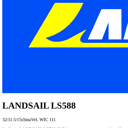
LANDSAIL LS588
32/11.5/15
china
Vel.
W
IC
111