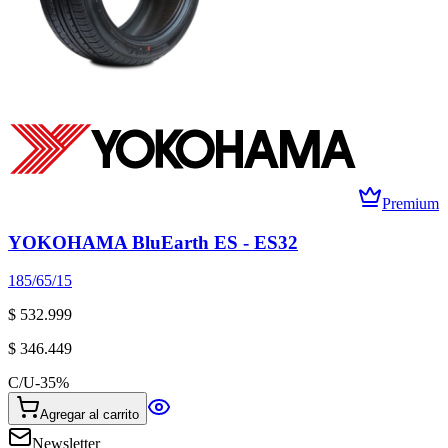
Premium
YOKOHAMA BluEarth ES - ES32
185/65/15
$ 532.999
$ 346.449
C/U
-
35
%
Agregar al carrito
Newsletter