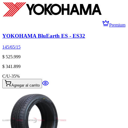
Premium
YOKOHAMA BluEarth ES - ES32
145/65/15
$ 525.999
$ 341.899
C/U
-
35
%
Agregar al carrito